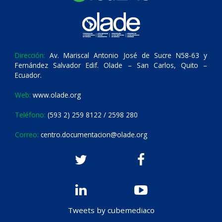
Dirección:
Av. Mariscal Antonio José de Sucre N58-63 y
Fernández Salvador Edif. Olade – San Carlos, Quito –
Ecuador.
Web:
www.olade.org
Teléfono:
(593 2) 259 8122 / 2598 280
Correo:
centro.documentacion@olade.org
Tweets by cubemediaco