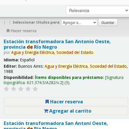
|
|
Seleccionar títulos para:
Hacer reserva
Estación transformadora San Antonio Oeste,
provincia
de
Río Negro
por
Agua
y
Energía
Eléctrica,
Sociedad
de
l
Estado
.
Idioma:
Español
Editor:
Buenos Aires:
Agua
y
Energía
Eléctrica,
Sociedad
de
l
Estado
,
1988
Disponibilidad:
Ítems disponibles para préstamo:
Signatura
topográfica:
621.374.5/A282/v.2
(3).
Hacer reserva
Agregar al carrito
Estación transformadora San Antoni Oeste,
provincia
de
Río Negro