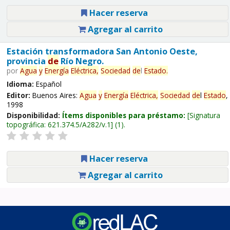
Hacer reserva
Agregar al carrito
Estación transformadora San Antonio Oeste,
provincia
de
Río Negro.
por
Agua
y
Energía
Eléctrica,
Sociedad
de
l
Estado
.
Idioma:
Español
Editor:
Buenos Aires:
Agua
y
Energía
Eléctrica,
Sociedad
de
l
Estado
,
1998
Disponibilidad:
Ítems disponibles para préstamo:
Signatura
topográfica:
621.374.5/A282/v.1
(1).
Hacer reserva
Agregar al carrito