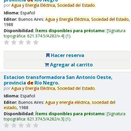
por
Agua
y
Energía
Eléctrica,
Sociedad
de
l
Estado
.
Idioma:
Español
Editor:
Buenos Aires:
Agua
y
Energía
Eléctrica,
Sociedad
de
l
Estado
,
1988
Disponibilidad:
Ítems disponibles para préstamo:
Signatura
topográfica:
621.374.5/A282/v.4
(1).
Hacer reserva
Agregar al carrito
Estacion transformadora San Antonio Oeste,
provincia
de
Río Negro.
por
Agua
y
Energía
Eléctrica,
Sociedad
de
l
Estado
.
Idioma:
Español
Editor:
Buenos Aires:
Agua
y
energía
eléctrica,
sociedad
de
l
estado
, 1988
Disponibilidad:
Ítems disponibles para préstamo:
Signatura
topográfica:
621.374.5/A282/v.3
(1).