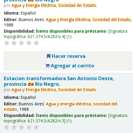
por
Agua
y
Energía
Eléctrica,
Sociedad
de
l
Estado
.
Idioma:
Español
Editor:
Buenos Aires:
Agua
y
Energía
Eléctrica,
Sociedad
de
l
Estado
,
1988
Disponibilidad:
Ítems disponibles para préstamo:
Signatura
topográfica:
621.374.5/A282/v.4
(1).
Hacer reserva
Agregar al carrito
Estacion transformadora San Antonio Oeste,
provincia
de
Río Negro.
por
Agua
y
Energía
Eléctrica,
Sociedad
de
l
Estado
.
Idioma:
Español
Editor:
Buenos Aires:
Agua
y
energía
eléctrica,
sociedad
de
l
estado
, 1988
Disponibilidad:
Ítems disponibles para préstamo:
Signatura
topográfica:
621.374.5/A282/v.3
(1).