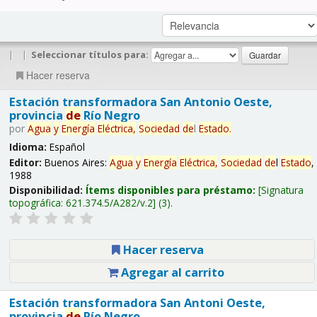
|
|
Seleccionar títulos para:
Hacer reserva
Estación transformadora San Antonio Oeste,
provincia
de
Río Negro
por
Agua
y
Energía
Eléctrica,
Sociedad
de
l
Estado
.
Idioma:
Español
Editor:
Buenos Aires:
Agua
y
Energía
Eléctrica,
Sociedad
de
l
Estado
,
1988
Disponibilidad:
Ítems disponibles para préstamo:
Signatura
topográfica:
621.374.5/A282/v.2
(3).
Hacer reserva
Agregar al carrito
Estación transformadora San Antoni Oeste,
provincia
de
Río Negro