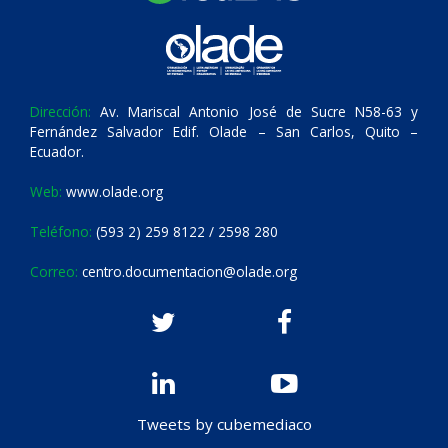
Dirección:
Av. Mariscal Antonio José de Sucre N58-63 y
Fernández Salvador Edif. Olade – San Carlos, Quito –
Ecuador.
Web:
www.olade.org
Teléfono:
(593 2) 259 8122 / 2598 280
Correo:
centro.documentacion@olade.org
Tweets by cubemediaco