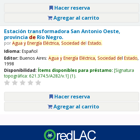
Hacer reserva
Agregar al carrito
Estación transformadora San Antonio Oeste,
provincia
de
Río Negro.
por
Agua
y
Energía
Eléctrica,
Sociedad
de
l
Estado
.
Idioma:
Español
Editor:
Buenos Aires:
Agua
y
Energía
Eléctrica,
Sociedad
de
l
Estado
,
1998
Disponibilidad:
Ítems disponibles para préstamo:
Signatura
topográfica:
621.374.5/A282/v.1
(1).
Hacer reserva
Agregar al carrito