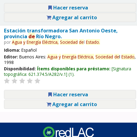
Hacer reserva
Agregar al carrito
Estación transformadora San Antonio Oeste,
provincia
de
Río Negro.
por
Agua
y
Energía
Eléctrica,
Sociedad
de
l
Estado
.
Idioma:
Español
Editor:
Buenos Aires:
Agua
y
Energía
Eléctrica,
Sociedad
de
l
Estado
,
1998
Disponibilidad:
Ítems disponibles para préstamo:
Signatura
topográfica:
621.374.5/A282/v.1
(1).
Hacer reserva
Agregar al carrito