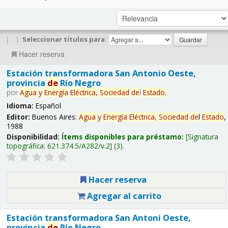
|
|
Seleccionar títulos para:
Hacer reserva
Estación transformadora San Antonio Oeste,
provincia
de
Río Negro
por
Agua
y
Energía
Eléctrica,
Sociedad
de
l
Estado
.
Idioma:
Español
Editor:
Buenos Aires:
Agua
y
Energía
Eléctrica,
Sociedad
de
l
Estado
,
1988
Disponibilidad:
Ítems disponibles para préstamo:
Signatura
topográfica:
621.374.5/A282/v.2
(3).
Hacer reserva
Agregar al carrito
Estación transformadora San Antoni Oeste,
provincia
de
Río Negro