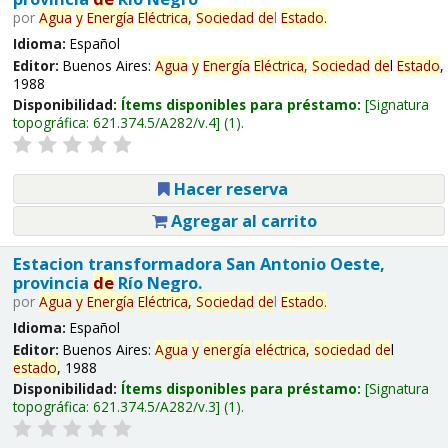
por
Agua
y
Energía
Eléctrica,
Sociedad
de
l
Estado
.
Idioma:
Español
Editor:
Buenos Aires:
Agua
y
Energía
Eléctrica,
Sociedad
de
l
Estado
,
1988
Disponibilidad:
Ítems disponibles para préstamo:
Signatura
topográfica:
621.374.5/A282/v.4
(1).
Hacer reserva
Agregar al carrito
Estacion transformadora San Antonio Oeste,
provincia
de
Río Negro.
por
Agua
y
Energía
Eléctrica,
Sociedad
de
l
Estado
.
Idioma:
Español
Editor:
Buenos Aires:
Agua
y
energía
eléctrica,
sociedad
de
l
estado
, 1988
Disponibilidad:
Ítems disponibles para préstamo:
Signatura
topográfica:
621.374.5/A282/v.3
(1).