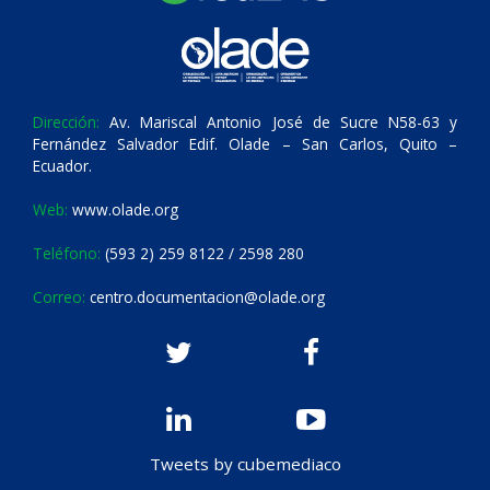
Dirección:
Av. Mariscal Antonio José de Sucre N58-63 y
Fernández Salvador Edif. Olade – San Carlos, Quito –
Ecuador.
Web:
www.olade.org
Teléfono:
(593 2) 259 8122 / 2598 280
Correo:
centro.documentacion@olade.org
Tweets by cubemediaco