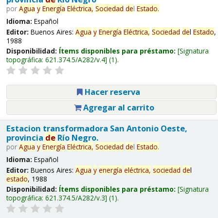
por
Agua
y
Energía
Eléctrica,
Sociedad
de
l
Estado
.
Idioma:
Español
Editor:
Buenos Aires:
Agua
y
Energía
Eléctrica,
Sociedad
de
l
Estado
,
1988
Disponibilidad:
Ítems disponibles para préstamo:
Signatura
topográfica:
621.374.5/A282/v.4
(1).
Hacer reserva
Agregar al carrito
Estacion transformadora San Antonio Oeste,
provincia
de
Río Negro.
por
Agua
y
Energía
Eléctrica,
Sociedad
de
l
Estado
.
Idioma:
Español
Editor:
Buenos Aires:
Agua
y
energía
eléctrica,
sociedad
de
l
estado
, 1988
Disponibilidad:
Ítems disponibles para préstamo:
Signatura
topográfica:
621.374.5/A282/v.3
(1).