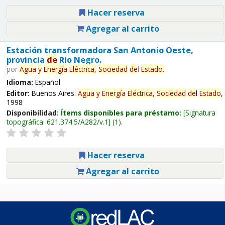
Hacer reserva
Agregar al carrito
Estación transformadora San Antonio Oeste,
provincia
de
Río Negro.
por
Agua
y
Energía
Eléctrica,
Sociedad
de
l
Estado
.
Idioma:
Español
Editor:
Buenos Aires:
Agua
y
Energía
Eléctrica,
Sociedad
de
l
Estado
,
1998
Disponibilidad:
Ítems disponibles para préstamo:
Signatura
topográfica:
621.374.5/A282/v.1
(1).
Hacer reserva
Agregar al carrito