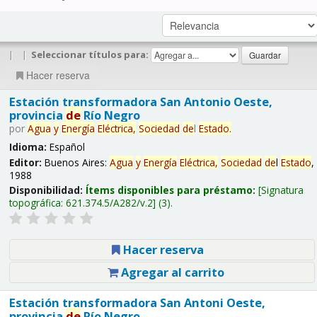
|
|
Seleccionar títulos para:
Hacer reserva
Estación transformadora San Antonio Oeste,
provincia
de
Río Negro
por
Agua
y
Energía
Eléctrica,
Sociedad
de
l
Estado
.
Idioma:
Español
Editor:
Buenos Aires:
Agua
y
Energía
Eléctrica,
Sociedad
de
l
Estado
,
1988
Disponibilidad:
Ítems disponibles para préstamo:
Signatura
topográfica:
621.374.5/A282/v.2
(3).
Hacer reserva
Agregar al carrito
Estación transformadora San Antoni Oeste,
provincia
de
Río Negro