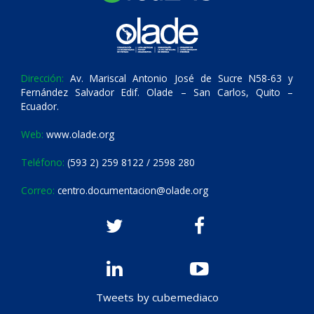
Dirección:
Av. Mariscal Antonio José de Sucre N58-63 y
Fernández Salvador Edif. Olade – San Carlos, Quito –
Ecuador.
Web:
www.olade.org
Teléfono:
(593 2) 259 8122 / 2598 280
Correo:
centro.documentacion@olade.org
Tweets by cubemediaco