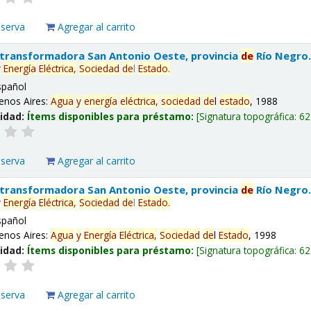
eserva
Agregar al carrito
 transformadora San Antonio Oeste, provincia
de
Río Negro
y
Energía
Eléctrica,
Sociedad
de
l
Estado
.
spañol
enos Aires:
Agua
y
energía
eléctrica,
sociedad
de
l
estado
, 1988
lidad:
Ítems disponibles para préstamo:
Signatura topográfica:
62
eserva
Agregar al carrito
 transformadora San Antonio Oeste, provincia
de
Río Negro
y
Energía
Eléctrica,
Sociedad
de
l
Estado
.
spañol
enos Aires:
Agua
y
Energía
Eléctrica,
Sociedad
de
l
Estado
, 1998
lidad:
Ítems disponibles para préstamo:
Signatura topográfica:
62
eserva
Agregar al carrito