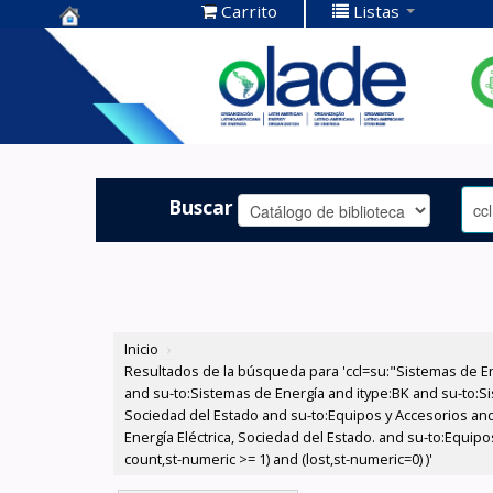
Carrito
Listas
Centro de
Documentación
OLADE -
Buscar
Inicio
›
Resultados de la búsqueda para 'ccl=su:"Sistemas de E
and su-to:Sistemas de Energía and itype:BK and su-to:Si
Sociedad del Estado and su-to:Equipos y Accesorios and
Energía Eléctrica, Sociedad del Estado. and su-to:Equipo
count,st-numeric >= 1) and (lost,st-numeric=0) )'