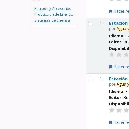
Equipos y Accesorios
Hacer r
Producción de Energí...
Sistemas de Energía
3.
Estacion
por
Agua
Idioma:
E
Editor:
Bu
Disponibi
Hacer r
4.
Estación
por
Agua
Idioma:
E
Editor:
Bu
Disponibi
Hacer r