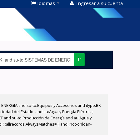
Idiomas
Ingresar a su cuenta
Ir
E ENERGIA and su-to:Equipos y Accesorios and itype:BK
iedad del Estado. and au:Agua y Energía Eléctrica,
XT and su-to:Producción de Energía and au:Agua y
d ( (allrecords,AlwaysMatches='') and (not-onloan-