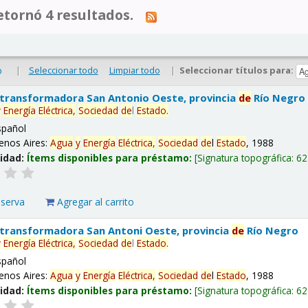
tornó 4 resultados.
|
Seleccionar todo
Limpiar todo
|
Seleccionar títulos para:
o
 transformadora San Antonio Oeste, provincia
de
Río Negro
y
Energía
Eléctrica,
Sociedad
de
l
Estado
.
spañol
enos Aires:
Agua
y
Energía
Eléctrica,
Sociedad
de
l
Estado
, 1988
lidad:
Ítems disponibles para préstamo:
Signatura topográfica:
62
eserva
Agregar al carrito
 transformadora San Antoni Oeste, provincia
de
Río Negro
y
Energía
Eléctrica,
Sociedad
de
l
Estado
.
spañol
enos Aires:
Agua
y
Energía
Eléctrica,
Sociedad
de
l
Estado
, 1988
lidad:
Ítems disponibles para préstamo:
Signatura topográfica:
62