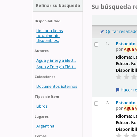
Refinar su búsqueda
Su búsqueda re
Disponibilidad
Limitar a ítems
Quitar resaltad
actualmente
disponibles.
1.
Estación
por
Agua
Autores
Idioma:
E
Agua y Energía Eléct...
Editor:
Bu
Agua y Energía Eléct...
Disponibi
Colecciones
Documentos Externos
Hacer r
Tipos de ítem
2.
Estación
Libros
por
Agua
Idioma:
E
Lugares
Editor:
Bu
Argentina
Disponibi
Temas