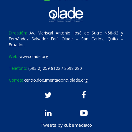
Dirección:
Av. Mariscal Antonio José de Sucre N58-63 y
Fernández Salvador Edif. Olade – San Carlos, Quito –
Ecuador.
Web:
www.olade.org
Teléfono:
(593 2) 259 8122 / 2598 280
Correo:
centro.documentacion@olade.org
Tweets by cubemediaco