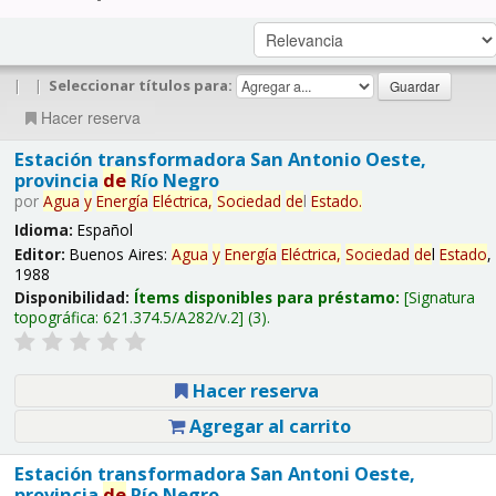
|
|
Seleccionar títulos para:
Hacer reserva
Estación transformadora San Antonio Oeste,
provincia
de
Río Negro
por
Agua
y
Energía
Eléctrica,
Sociedad
de
l
Estado
.
Idioma:
Español
Editor:
Buenos Aires:
Agua
y
Energía
Eléctrica,
Sociedad
de
l
Estado
,
1988
Disponibilidad:
Ítems disponibles para préstamo:
Signatura
topográfica:
621.374.5/A282/v.2
(3).
Hacer reserva
Agregar al carrito
Estación transformadora San Antoni Oeste,
provincia
de
Río Negro