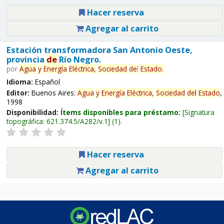
Hacer reserva
Agregar al carrito
Estación transformadora San Antonio Oeste,
provincia
de
Río Negro.
por
Agua
y
Energía
Eléctrica,
Sociedad
de
l
Estado
.
Idioma:
Español
Editor:
Buenos Aires:
Agua
y
Energía
Eléctrica,
Sociedad
de
l
Estado
,
1998
Disponibilidad:
Ítems disponibles para préstamo:
Signatura
topográfica:
621.374.5/A282/v.1
(1).
Hacer reserva
Agregar al carrito