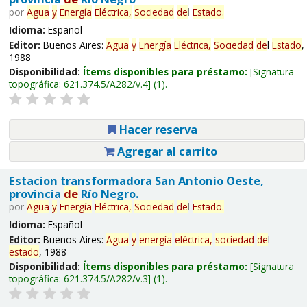
por
Agua
y
Energía
Eléctrica,
Sociedad
de
l
Estado
.
Idioma:
Español
Editor:
Buenos Aires:
Agua
y
Energía
Eléctrica,
Sociedad
de
l
Estado
,
1988
Disponibilidad:
Ítems disponibles para préstamo:
Signatura
topográfica:
621.374.5/A282/v.4
(1).
Hacer reserva
Agregar al carrito
Estacion transformadora San Antonio Oeste,
provincia
de
Río Negro.
por
Agua
y
Energía
Eléctrica,
Sociedad
de
l
Estado
.
Idioma:
Español
Editor:
Buenos Aires:
Agua
y
energía
eléctrica,
sociedad
de
l
estado
, 1988
Disponibilidad:
Ítems disponibles para préstamo:
Signatura
topográfica:
621.374.5/A282/v.3
(1).