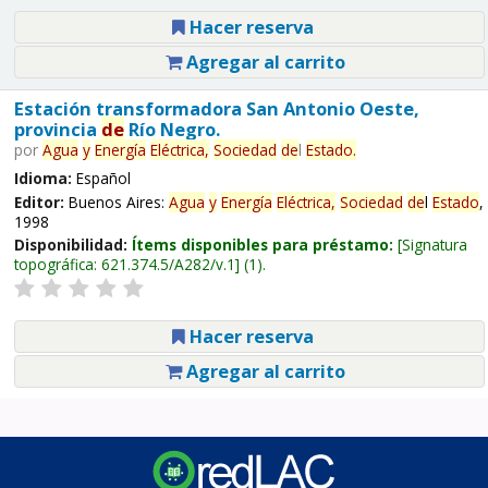
Hacer reserva
Agregar al carrito
Estación transformadora San Antonio Oeste,
provincia
de
Río Negro.
por
Agua
y
Energía
Eléctrica,
Sociedad
de
l
Estado
.
Idioma:
Español
Editor:
Buenos Aires:
Agua
y
Energía
Eléctrica,
Sociedad
de
l
Estado
,
1998
Disponibilidad:
Ítems disponibles para préstamo:
Signatura
topográfica:
621.374.5/A282/v.1
(1).
Hacer reserva
Agregar al carrito