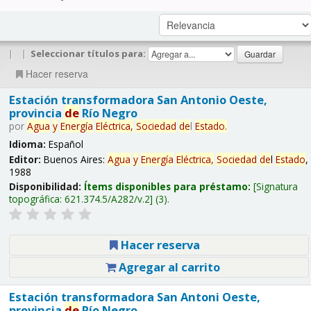
|
|
Seleccionar títulos para:
Hacer reserva
Estación transformadora San Antonio Oeste,
provincia
de
Río Negro
por
Agua
y
Energía
Eléctrica,
Sociedad
de
l
Estado
.
Idioma:
Español
Editor:
Buenos Aires:
Agua
y
Energía
Eléctrica,
Sociedad
de
l
Estado
,
1988
Disponibilidad:
Ítems disponibles para préstamo:
Signatura
topográfica:
621.374.5/A282/v.2
(3).
Hacer reserva
Agregar al carrito
Estación transformadora San Antoni Oeste,
provincia
de
Río Negro