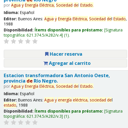
por
Agua
y
Energía
Eléctrica,
Sociedad
de
l
Estado
.
Idioma:
Español
Editor:
Buenos Aires:
Agua
y
Energía
Eléctrica,
Sociedad
de
l
Estado
,
1988
Disponibilidad:
Ítems disponibles para préstamo:
Signatura
topográfica:
621.374.5/A282/v.4
(1).
Hacer reserva
Agregar al carrito
Estacion transformadora San Antonio Oeste,
provincia
de
Río Negro.
por
Agua
y
Energía
Eléctrica,
Sociedad
de
l
Estado
.
Idioma:
Español
Editor:
Buenos Aires:
Agua
y
energía
eléctrica,
sociedad
de
l
estado
, 1988
Disponibilidad:
Ítems disponibles para préstamo:
Signatura
topográfica:
621.374.5/A282/v.3
(1).