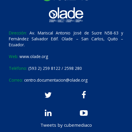
Dirección:
Av. Mariscal Antonio José de Sucre N58-63 y
Fernández Salvador Edif. Olade – San Carlos, Quito –
Ecuador.
Web:
www.olade.org
Teléfono:
(593 2) 259 8122 / 2598 280
Correo:
centro.documentacion@olade.org
Tweets by cubemediaco