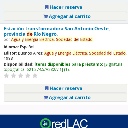
Hacer reserva
Agregar al carrito
Estación transformadora San Antonio Oeste,
provincia
de
Río Negro.
por
Agua
y
Energía
Eléctrica,
Sociedad
de
l
Estado
.
Idioma:
Español
Editor:
Buenos Aires:
Agua
y
Energía
Eléctrica,
Sociedad
de
l
Estado
,
1998
Disponibilidad:
Ítems disponibles para préstamo:
Signatura
topográfica:
621.374.5/A282/v.1
(1).
Hacer reserva
Agregar al carrito