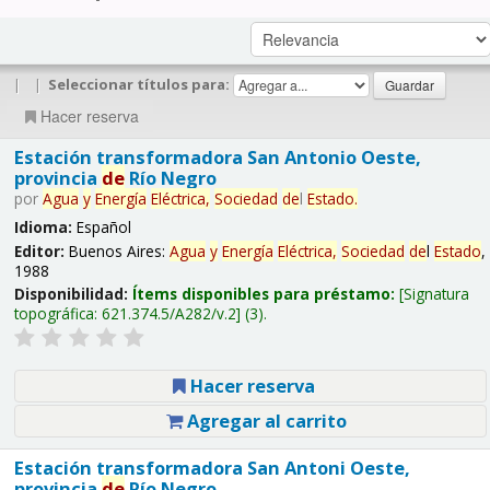
|
|
Seleccionar títulos para:
Hacer reserva
Estación transformadora San Antonio Oeste,
provincia
de
Río Negro
por
Agua
y
Energía
Eléctrica,
Sociedad
de
l
Estado
.
Idioma:
Español
Editor:
Buenos Aires:
Agua
y
Energía
Eléctrica,
Sociedad
de
l
Estado
,
1988
Disponibilidad:
Ítems disponibles para préstamo:
Signatura
topográfica:
621.374.5/A282/v.2
(3).
Hacer reserva
Agregar al carrito
Estación transformadora San Antoni Oeste,
provincia
de
Río Negro