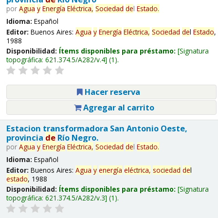
por
Agua
y
Energía
Eléctrica,
Sociedad
de
l
Estado
.
Idioma:
Español
Editor:
Buenos Aires:
Agua
y
Energía
Eléctrica,
Sociedad
de
l
Estado
,
1988
Disponibilidad:
Ítems disponibles para préstamo:
Signatura
topográfica:
621.374.5/A282/v.4
(1).
Hacer reserva
Agregar al carrito
Estacion transformadora San Antonio Oeste,
provincia
de
Río Negro.
por
Agua
y
Energía
Eléctrica,
Sociedad
de
l
Estado
.
Idioma:
Español
Editor:
Buenos Aires:
Agua
y
energía
eléctrica,
sociedad
de
l
estado
, 1988
Disponibilidad:
Ítems disponibles para préstamo:
Signatura
topográfica:
621.374.5/A282/v.3
(1).