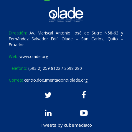
Dirección:
Av. Mariscal Antonio José de Sucre N58-63 y
Fernández Salvador Edif. Olade – San Carlos, Quito –
Ecuador.
Web:
www.olade.org
Teléfono:
(593 2) 259 8122 / 2598 280
Correo:
centro.documentacion@olade.org
Tweets by cubemediaco