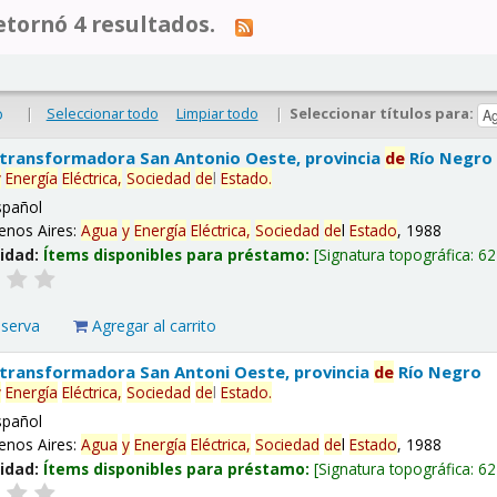
tornó 4 resultados.
|
Seleccionar todo
Limpiar todo
|
Seleccionar títulos para:
o
 transformadora San Antonio Oeste, provincia
de
Río Negro
y
Energía
Eléctrica,
Sociedad
de
l
Estado
.
spañol
enos Aires:
Agua
y
Energía
Eléctrica,
Sociedad
de
l
Estado
, 1988
lidad:
Ítems disponibles para préstamo:
Signatura topográfica:
62
eserva
Agregar al carrito
 transformadora San Antoni Oeste, provincia
de
Río Negro
y
Energía
Eléctrica,
Sociedad
de
l
Estado
.
spañol
enos Aires:
Agua
y
Energía
Eléctrica,
Sociedad
de
l
Estado
, 1988
lidad:
Ítems disponibles para préstamo:
Signatura topográfica:
62