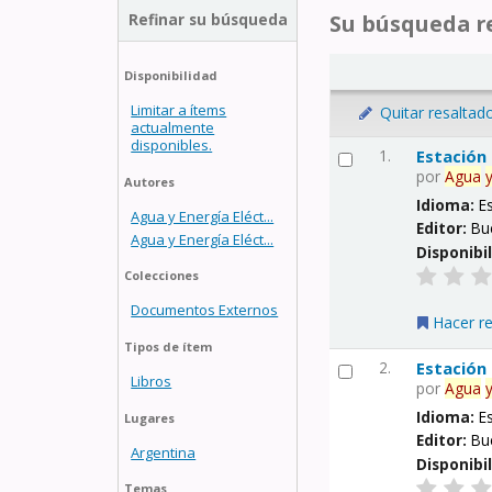
Refinar su búsqueda
Su búsqueda re
Disponibilidad
Limitar a ítems
Quitar resaltad
actualmente
disponibles.
1.
Estación
por
Agua
Autores
Idioma:
E
Agua y Energía Eléct...
Editor:
Bu
Agua y Energía Eléct...
Disponibi
Colecciones
Documentos Externos
Hacer r
Tipos de ítem
2.
Estación
Libros
por
Agua
Idioma:
E
Lugares
Editor:
Bu
Argentina
Disponibi
Temas