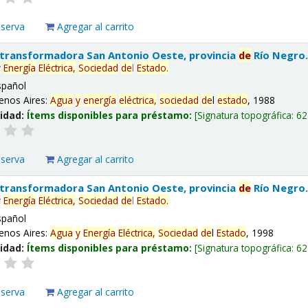
eserva
Agregar al carrito
 transformadora San Antonio Oeste, provincia
de
Río Negro
y
Energía
Eléctrica,
Sociedad
de
l
Estado
.
spañol
enos Aires:
Agua
y
energía
eléctrica,
sociedad
de
l
estado
, 1988
lidad:
Ítems disponibles para préstamo:
Signatura topográfica:
62
eserva
Agregar al carrito
 transformadora San Antonio Oeste, provincia
de
Río Negro
y
Energía
Eléctrica,
Sociedad
de
l
Estado
.
spañol
enos Aires:
Agua
y
Energía
Eléctrica,
Sociedad
de
l
Estado
, 1998
lidad:
Ítems disponibles para préstamo:
Signatura topográfica:
62
eserva
Agregar al carrito