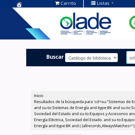
Carrito
Listas
Centro de
Documentación
OLADE -
Buscar
Inicio
›
Resultados de la búsqueda para 'ccl=su:"Sistemas de E
and su-to:Sistemas de Energía and itype:BK and su-to:Si
Sociedad del Estado and su-to:Equipos y Accesorios and
Energía Eléctrica, Sociedad del Estado. and su-to:Equi
Energía and itype:BK and ( (allrecords,AlwaysMatches='') 