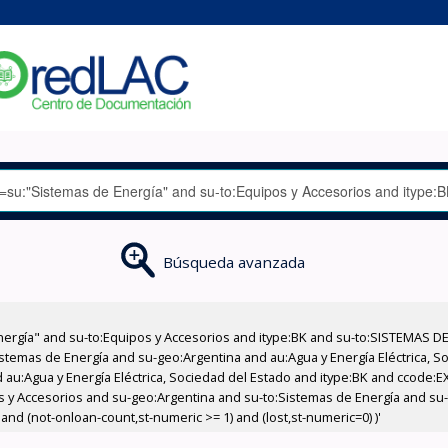
Búsqueda avanzada
nergía" and su-to:Equipos y Accesorios and itype:BK and su-to:SISTEMAS D
stemas de Energía and su-geo:Argentina and au:Agua y Energía Eléctrica, Soc
 au:Agua y Energía Eléctrica, Sociedad del Estado and itype:BK and ccode:E
pos y Accesorios and su-geo:Argentina and su-to:Sistemas de Energía and su
and (not-onloan-count,st-numeric >= 1) and (lost,st-numeric=0) )'