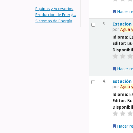
Equipos y Accesorios
Hacer r
Producción de Energí...
Sistemas de Energía
3.
Estacion
por
Agua
Idioma:
E
Editor:
Bu
Disponibi
Hacer r
4.
Estación
por
Agua
Idioma:
E
Editor:
Bu
Disponibi
Hacer r