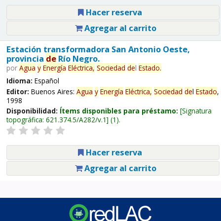
Hacer reserva
Agregar al carrito
Estación transformadora San Antonio Oeste,
provincia
de
Río Negro.
por
Agua
y
Energía
Eléctrica,
Sociedad
de
l
Estado
.
Idioma:
Español
Editor:
Buenos Aires:
Agua
y
Energía
Eléctrica,
Sociedad
de
l
Estado
,
1998
Disponibilidad:
Ítems disponibles para préstamo:
Signatura
topográfica:
621.374.5/A282/v.1
(1).
Hacer reserva
Agregar al carrito