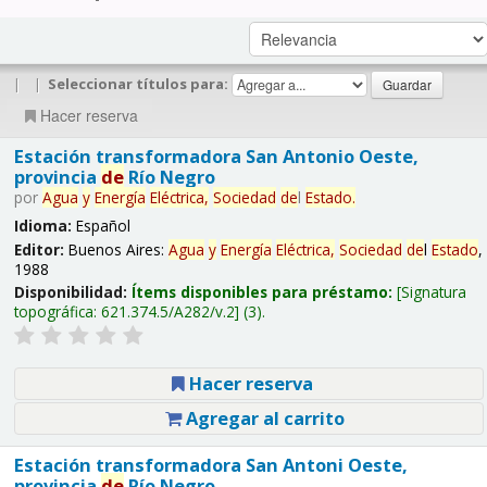
|
|
Seleccionar títulos para:
Hacer reserva
Estación transformadora San Antonio Oeste,
provincia
de
Río Negro
por
Agua
y
Energía
Eléctrica,
Sociedad
de
l
Estado
.
Idioma:
Español
Editor:
Buenos Aires:
Agua
y
Energía
Eléctrica,
Sociedad
de
l
Estado
,
1988
Disponibilidad:
Ítems disponibles para préstamo:
Signatura
topográfica:
621.374.5/A282/v.2
(3).
Hacer reserva
Agregar al carrito
Estación transformadora San Antoni Oeste,
provincia
de
Río Negro