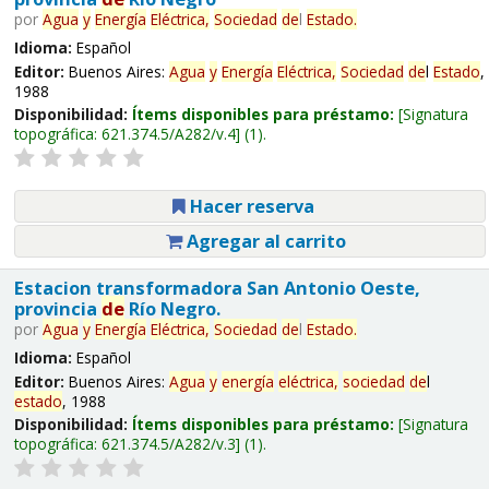
por
Agua
y
Energía
Eléctrica,
Sociedad
de
l
Estado
.
Idioma:
Español
Editor:
Buenos Aires:
Agua
y
Energía
Eléctrica,
Sociedad
de
l
Estado
,
1988
Disponibilidad:
Ítems disponibles para préstamo:
Signatura
topográfica:
621.374.5/A282/v.4
(1).
Hacer reserva
Agregar al carrito
Estacion transformadora San Antonio Oeste,
provincia
de
Río Negro.
por
Agua
y
Energía
Eléctrica,
Sociedad
de
l
Estado
.
Idioma:
Español
Editor:
Buenos Aires:
Agua
y
energía
eléctrica,
sociedad
de
l
estado
, 1988
Disponibilidad:
Ítems disponibles para préstamo:
Signatura
topográfica:
621.374.5/A282/v.3
(1).