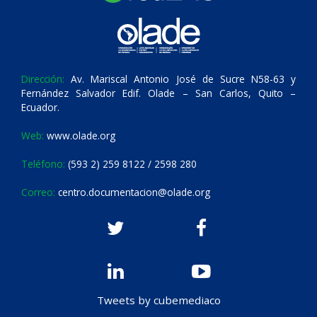
Dirección:
Av. Mariscal Antonio José de Sucre N58-63 y
Fernández Salvador Edif. Olade – San Carlos, Quito –
Ecuador.
Web:
www.olade.org
Teléfono:
(593 2) 259 8122 / 2598 280
Correo:
centro.documentacion@olade.org
Tweets by cubemediaco