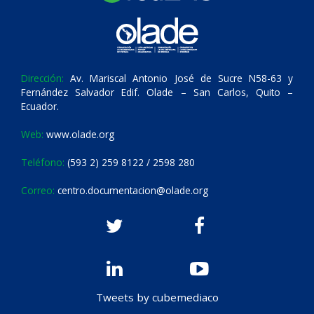
Dirección:
Av. Mariscal Antonio José de Sucre N58-63 y
Fernández Salvador Edif. Olade – San Carlos, Quito –
Ecuador.
Web:
www.olade.org
Teléfono:
(593 2) 259 8122 / 2598 280
Correo:
centro.documentacion@olade.org
Tweets by cubemediaco