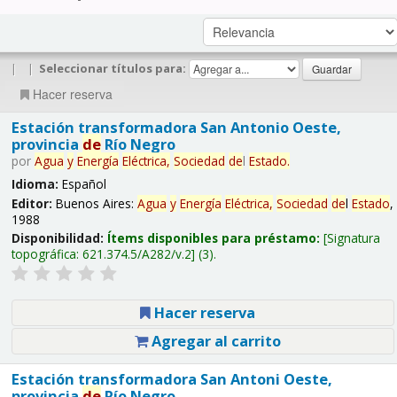
|
|
Seleccionar títulos para:
Hacer reserva
Estación transformadora San Antonio Oeste,
provincia
de
Río Negro
por
Agua
y
Energía
Eléctrica,
Sociedad
de
l
Estado
.
Idioma:
Español
Editor:
Buenos Aires:
Agua
y
Energía
Eléctrica,
Sociedad
de
l
Estado
,
1988
Disponibilidad:
Ítems disponibles para préstamo:
Signatura
topográfica:
621.374.5/A282/v.2
(3).
Hacer reserva
Agregar al carrito
Estación transformadora San Antoni Oeste,
provincia
de
Río Negro