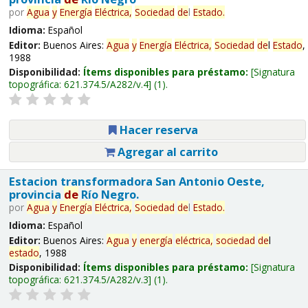
por
Agua
y
Energía
Eléctrica,
Sociedad
de
l
Estado
.
Idioma:
Español
Editor:
Buenos Aires:
Agua
y
Energía
Eléctrica,
Sociedad
de
l
Estado
,
1988
Disponibilidad:
Ítems disponibles para préstamo:
Signatura
topográfica:
621.374.5/A282/v.4
(1).
Hacer reserva
Agregar al carrito
Estacion transformadora San Antonio Oeste,
provincia
de
Río Negro.
por
Agua
y
Energía
Eléctrica,
Sociedad
de
l
Estado
.
Idioma:
Español
Editor:
Buenos Aires:
Agua
y
energía
eléctrica,
sociedad
de
l
estado
, 1988
Disponibilidad:
Ítems disponibles para préstamo:
Signatura
topográfica:
621.374.5/A282/v.3
(1).