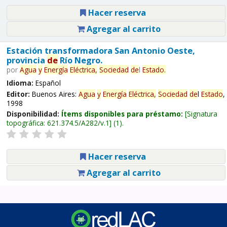
Hacer reserva
Agregar al carrito
Estación transformadora San Antonio Oeste,
provincia
de
Río Negro.
por
Agua
y
Energía
Eléctrica,
Sociedad
de
l
Estado
.
Idioma:
Español
Editor:
Buenos Aires:
Agua
y
Energía
Eléctrica,
Sociedad
de
l
Estado
,
1998
Disponibilidad:
Ítems disponibles para préstamo:
Signatura
topográfica:
621.374.5/A282/v.1
(1).
Hacer reserva
Agregar al carrito