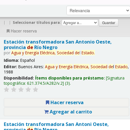
|
|
Seleccionar títulos para:
Hacer reserva
Estación transformadora San Antonio Oeste,
provincia
de
Río Negro
por
Agua
y
Energía
Eléctrica,
Sociedad
de
l
Estado
.
Idioma:
Español
Editor:
Buenos Aires:
Agua
y
Energía
Eléctrica,
Sociedad
de
l
Estado
,
1988
Disponibilidad:
Ítems disponibles para préstamo:
Signatura
topográfica:
621.374.5/A282/v.2
(3).
Hacer reserva
Agregar al carrito
Estación transformadora San Antoni Oeste,
provincia
de
Río Negro