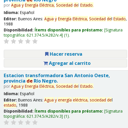
por
Agua
y
Energía
Eléctrica,
Sociedad
de
l
Estado
.
Idioma:
Español
Editor:
Buenos Aires:
Agua
y
Energía
Eléctrica,
Sociedad
de
l
Estado
,
1988
Disponibilidad:
Ítems disponibles para préstamo:
Signatura
topográfica:
621.374.5/A282/v.4
(1).
Hacer reserva
Agregar al carrito
Estacion transformadora San Antonio Oeste,
provincia
de
Río Negro.
por
Agua
y
Energía
Eléctrica,
Sociedad
de
l
Estado
.
Idioma:
Español
Editor:
Buenos Aires:
Agua
y
energía
eléctrica,
sociedad
de
l
estado
, 1988
Disponibilidad:
Ítems disponibles para préstamo:
Signatura
topográfica:
621.374.5/A282/v.3
(1).