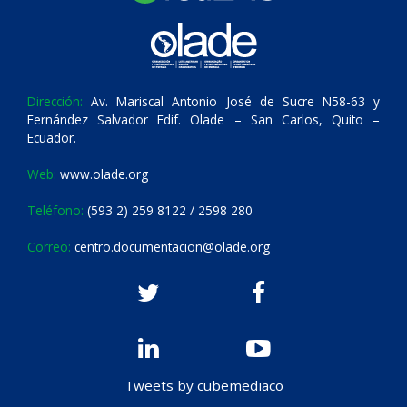
Dirección:
Av. Mariscal Antonio José de Sucre N58-63 y
Fernández Salvador Edif. Olade – San Carlos, Quito –
Ecuador.
Web:
www.olade.org
Teléfono:
(593 2) 259 8122 / 2598 280
Correo:
centro.documentacion@olade.org
Tweets by cubemediaco