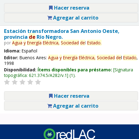
Hacer reserva
Agregar al carrito
Estación transformadora San Antonio Oeste,
provincia
de
Río Negro.
por
Agua
y
Energía
Eléctrica,
Sociedad
de
l
Estado
.
Idioma:
Español
Editor:
Buenos Aires:
Agua
y
Energía
Eléctrica,
Sociedad
de
l
Estado
,
1998
Disponibilidad:
Ítems disponibles para préstamo:
Signatura
topográfica:
621.374.5/A282/v.1
(1).
Hacer reserva
Agregar al carrito