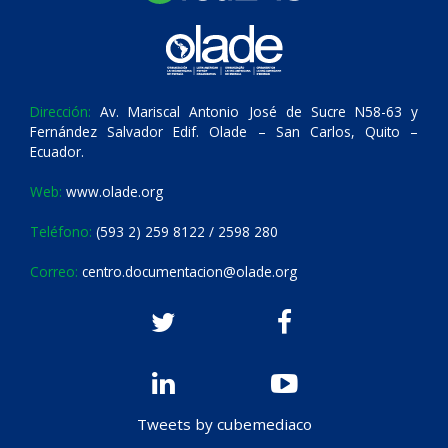
Dirección:
Av. Mariscal Antonio José de Sucre N58-63 y
Fernández Salvador Edif. Olade – San Carlos, Quito –
Ecuador.
Web:
www.olade.org
Teléfono:
(593 2) 259 8122 / 2598 280
Correo:
centro.documentacion@olade.org
Tweets by cubemediaco