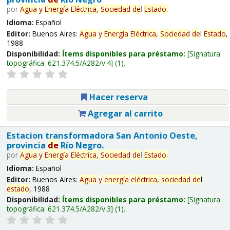
por
Agua
y
Energía
Eléctrica,
Sociedad
de
l
Estado
.
Idioma:
Español
Editor:
Buenos Aires:
Agua
y
Energía
Eléctrica,
Sociedad
de
l
Estado
,
1988
Disponibilidad:
Ítems disponibles para préstamo:
Signatura
topográfica:
621.374.5/A282/v.4
(1).
Hacer reserva
Agregar al carrito
Estacion transformadora San Antonio Oeste,
provincia
de
Río Negro.
por
Agua
y
Energía
Eléctrica,
Sociedad
de
l
Estado
.
Idioma:
Español
Editor:
Buenos Aires:
Agua
y
energía
eléctrica,
sociedad
de
l
estado
, 1988
Disponibilidad:
Ítems disponibles para préstamo:
Signatura
topográfica:
621.374.5/A282/v.3
(1).