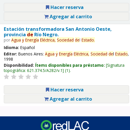
Hacer reserva
Agregar al carrito
Estación transformadora San Antonio Oeste,
provincia
de
Río Negro.
por
Agua
y
Energía
Eléctrica,
Sociedad
de
l
Estado
.
Idioma:
Español
Editor:
Buenos Aires:
Agua
y
Energía
Eléctrica,
Sociedad
de
l
Estado
,
1998
Disponibilidad:
Ítems disponibles para préstamo:
Signatura
topográfica:
621.374.5/A282/v.1
(1).
Hacer reserva
Agregar al carrito