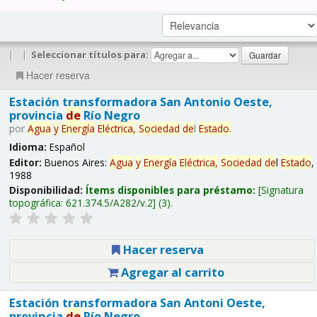
|
|
Seleccionar títulos para:
Hacer reserva
Estación transformadora San Antonio Oeste,
provincia
de
Río Negro
por
Agua
y
Energía
Eléctrica,
Sociedad
de
l
Estado
.
Idioma:
Español
Editor:
Buenos Aires:
Agua
y
Energía
Eléctrica,
Sociedad
de
l
Estado
,
1988
Disponibilidad:
Ítems disponibles para préstamo:
Signatura
topográfica:
621.374.5/A282/v.2
(3).
Hacer reserva
Agregar al carrito
Estación transformadora San Antoni Oeste,
provincia
de
Río Negro