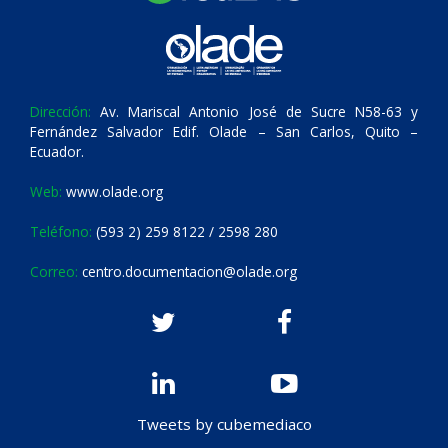
Dirección:
Av. Mariscal Antonio José de Sucre N58-63 y
Fernández Salvador Edif. Olade – San Carlos, Quito –
Ecuador.
Web:
www.olade.org
Teléfono:
(593 2) 259 8122 / 2598 280
Correo:
centro.documentacion@olade.org
Tweets by cubemediaco