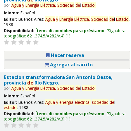
por
Agua
y
Energía
Eléctrica,
Sociedad
de
l
Estado
.
Idioma:
Español
Editor:
Buenos Aires:
Agua
y
Energía
Eléctrica,
Sociedad
de
l
Estado
,
1988
Disponibilidad:
Ítems disponibles para préstamo:
Signatura
topográfica:
621.374.5/A282/v.4
(1).
Hacer reserva
Agregar al carrito
Estacion transformadora San Antonio Oeste,
provincia
de
Río Negro.
por
Agua
y
Energía
Eléctrica,
Sociedad
de
l
Estado
.
Idioma:
Español
Editor:
Buenos Aires:
Agua
y
energía
eléctrica,
sociedad
de
l
estado
, 1988
Disponibilidad:
Ítems disponibles para préstamo:
Signatura
topográfica:
621.374.5/A282/v.3
(1).