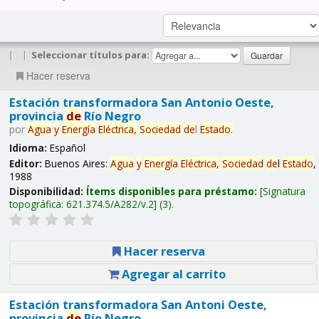
|
|
Seleccionar títulos para:
Hacer reserva
Estación transformadora San Antonio Oeste,
provincia
de
Río Negro
por
Agua
y
Energía
Eléctrica,
Sociedad
de
l
Estado
.
Idioma:
Español
Editor:
Buenos Aires:
Agua
y
Energía
Eléctrica,
Sociedad
de
l
Estado
,
1988
Disponibilidad:
Ítems disponibles para préstamo:
Signatura
topográfica:
621.374.5/A282/v.2
(3).
Hacer reserva
Agregar al carrito
Estación transformadora San Antoni Oeste,
provincia
de
Río Negro