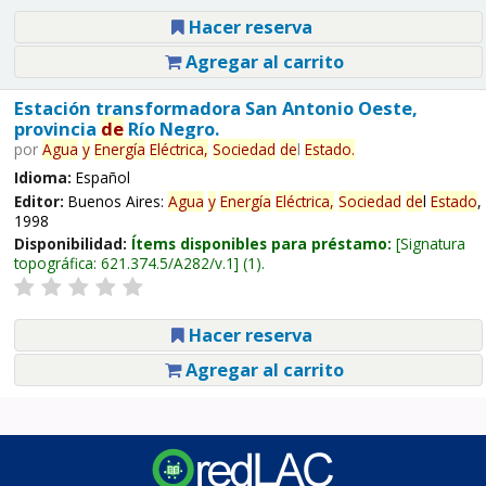
Hacer reserva
Agregar al carrito
Estación transformadora San Antonio Oeste,
provincia
de
Río Negro.
por
Agua
y
Energía
Eléctrica,
Sociedad
de
l
Estado
.
Idioma:
Español
Editor:
Buenos Aires:
Agua
y
Energía
Eléctrica,
Sociedad
de
l
Estado
,
1998
Disponibilidad:
Ítems disponibles para préstamo:
Signatura
topográfica:
621.374.5/A282/v.1
(1).
Hacer reserva
Agregar al carrito