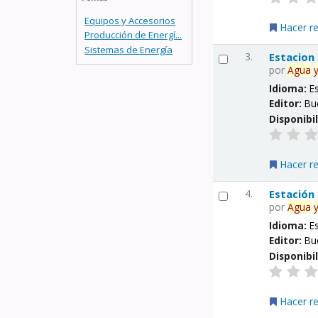
Equipos y Accesorios
Hacer r
Producción de Energí...
Sistemas de Energía
3.
Estacion
por
Agua
Idioma:
E
Editor:
Bu
Disponibi
Hacer r
4.
Estación
por
Agua
Idioma:
E
Editor:
Bu
Disponibi
Hacer r