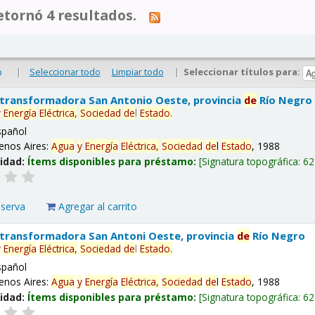
tornó 4 resultados.
|
Seleccionar todo
Limpiar todo
|
Seleccionar títulos para:
o
 transformadora San Antonio Oeste, provincia
de
Río Negro
y
Energía
Eléctrica,
Sociedad
de
l
Estado
.
spañol
enos Aires:
Agua
y
Energía
Eléctrica,
Sociedad
de
l
Estado
, 1988
lidad:
Ítems disponibles para préstamo:
Signatura topográfica:
62
eserva
Agregar al carrito
 transformadora San Antoni Oeste, provincia
de
Río Negro
y
Energía
Eléctrica,
Sociedad
de
l
Estado
.
spañol
enos Aires:
Agua
y
Energía
Eléctrica,
Sociedad
de
l
Estado
, 1988
lidad:
Ítems disponibles para préstamo:
Signatura topográfica:
62