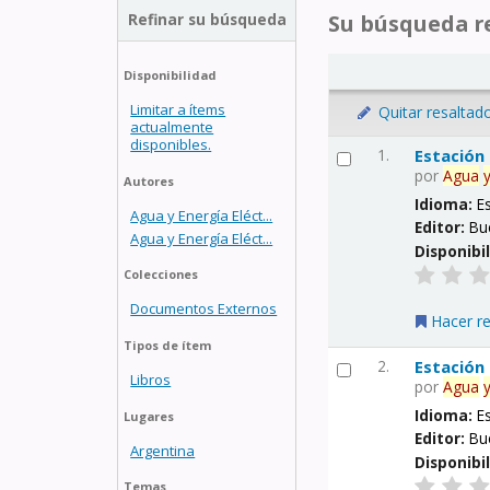
Refinar su búsqueda
Su búsqueda re
Disponibilidad
Limitar a ítems
Quitar resaltad
actualmente
disponibles.
1.
Estación
por
Agua
Autores
Idioma:
E
Agua y Energía Eléct...
Editor:
Bu
Agua y Energía Eléct...
Disponibi
Colecciones
Documentos Externos
Hacer r
Tipos de ítem
2.
Estación
Libros
por
Agua
Idioma:
E
Lugares
Editor:
Bu
Argentina
Disponibi
Temas