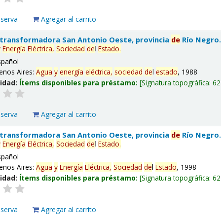
eserva
Agregar al carrito
 transformadora San Antonio Oeste, provincia
de
Río Negro
y
Energía
Eléctrica,
Sociedad
de
l
Estado
.
spañol
enos Aires:
Agua
y
energía
eléctrica,
sociedad
de
l
estado
, 1988
lidad:
Ítems disponibles para préstamo:
Signatura topográfica:
62
eserva
Agregar al carrito
 transformadora San Antonio Oeste, provincia
de
Río Negro
y
Energía
Eléctrica,
Sociedad
de
l
Estado
.
spañol
enos Aires:
Agua
y
Energía
Eléctrica,
Sociedad
de
l
Estado
, 1998
lidad:
Ítems disponibles para préstamo:
Signatura topográfica:
62
eserva
Agregar al carrito