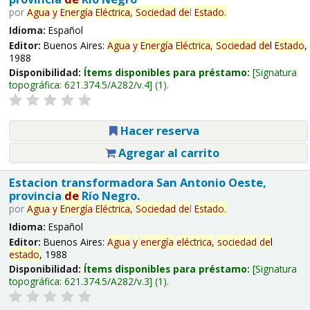
por
Agua
y
Energía
Eléctrica,
Sociedad
de
l
Estado
.
Idioma:
Español
Editor:
Buenos Aires:
Agua
y
Energía
Eléctrica,
Sociedad
de
l
Estado
,
1988
Disponibilidad:
Ítems disponibles para préstamo:
Signatura
topográfica:
621.374.5/A282/v.4
(1).
Hacer reserva
Agregar al carrito
Estacion transformadora San Antonio Oeste,
provincia
de
Río Negro.
por
Agua
y
Energía
Eléctrica,
Sociedad
de
l
Estado
.
Idioma:
Español
Editor:
Buenos Aires:
Agua
y
energía
eléctrica,
sociedad
de
l
estado
, 1988
Disponibilidad:
Ítems disponibles para préstamo:
Signatura
topográfica:
621.374.5/A282/v.3
(1).