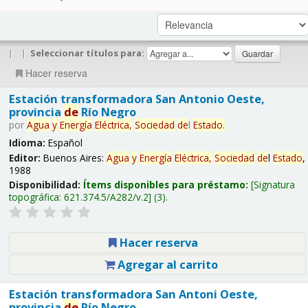
|
|
Seleccionar títulos para:
Hacer reserva
Estación transformadora San Antonio Oeste,
provincia
de
Río Negro
por
Agua
y
Energía
Eléctrica,
Sociedad
de
l
Estado
.
Idioma:
Español
Editor:
Buenos Aires:
Agua
y
Energía
Eléctrica,
Sociedad
de
l
Estado
,
1988
Disponibilidad:
Ítems disponibles para préstamo:
Signatura
topográfica:
621.374.5/A282/v.2
(3).
Hacer reserva
Agregar al carrito
Estación transformadora San Antoni Oeste,
provincia
de
Río Negro