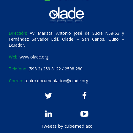
Dirección:
Av. Mariscal Antonio José de Sucre N58-63 y
Fernández Salvador Edif. Olade – San Carlos, Quito –
Ecuador.
Web:
www.olade.org
Teléfono:
(593 2) 259 8122 / 2598 280
Correo:
centro.documentacion@olade.org
Tweets by cubemediaco