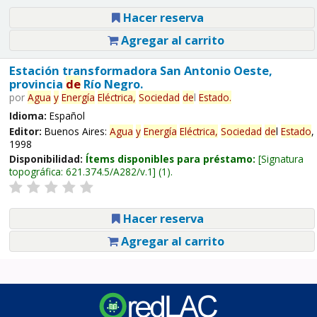
Hacer reserva
Agregar al carrito
Estación transformadora San Antonio Oeste,
provincia
de
Río Negro.
por
Agua
y
Energía
Eléctrica,
Sociedad
de
l
Estado
.
Idioma:
Español
Editor:
Buenos Aires:
Agua
y
Energía
Eléctrica,
Sociedad
de
l
Estado
,
1998
Disponibilidad:
Ítems disponibles para préstamo:
Signatura
topográfica:
621.374.5/A282/v.1
(1).
Hacer reserva
Agregar al carrito