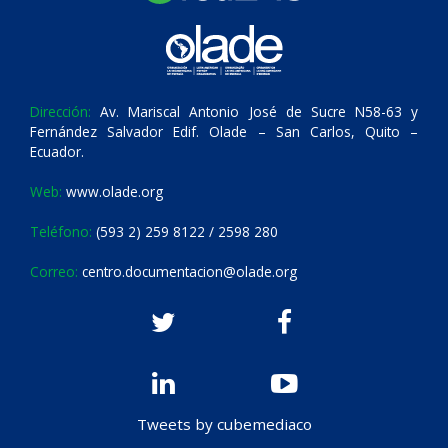
Dirección:
Av. Mariscal Antonio José de Sucre N58-63 y
Fernández Salvador Edif. Olade – San Carlos, Quito –
Ecuador.
Web:
www.olade.org
Teléfono:
(593 2) 259 8122 / 2598 280
Correo:
centro.documentacion@olade.org
Tweets by cubemediaco