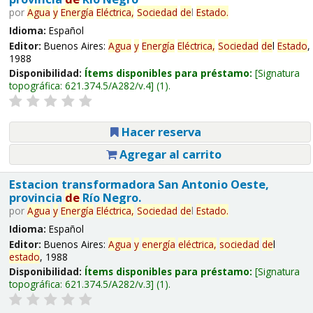
por
Agua
y
Energía
Eléctrica,
Sociedad
de
l
Estado
.
Idioma:
Español
Editor:
Buenos Aires:
Agua
y
Energía
Eléctrica,
Sociedad
de
l
Estado
,
1988
Disponibilidad:
Ítems disponibles para préstamo:
Signatura
topográfica:
621.374.5/A282/v.4
(1).
Hacer reserva
Agregar al carrito
Estacion transformadora San Antonio Oeste,
provincia
de
Río Negro.
por
Agua
y
Energía
Eléctrica,
Sociedad
de
l
Estado
.
Idioma:
Español
Editor:
Buenos Aires:
Agua
y
energía
eléctrica,
sociedad
de
l
estado
, 1988
Disponibilidad:
Ítems disponibles para préstamo:
Signatura
topográfica:
621.374.5/A282/v.3
(1).