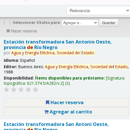
|
|
Seleccionar títulos para:
Hacer reserva
Estación transformadora San Antonio Oeste,
provincia
de
Río Negro
por
Agua
y
Energía
Eléctrica,
Sociedad
de
l
Estado
.
Idioma:
Español
Editor:
Buenos Aires:
Agua
y
Energía
Eléctrica,
Sociedad
de
l
Estado
,
1988
Disponibilidad:
Ítems disponibles para préstamo:
Signatura
topográfica:
621.374.5/A282/v.2
(3).
Hacer reserva
Agregar al carrito
Estación transformadora San Antoni Oeste,
provincia
de
Río Negro