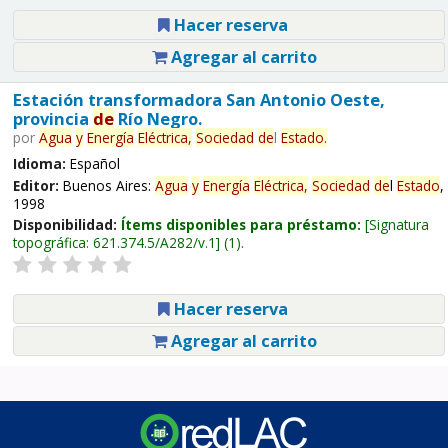
Hacer reserva
Agregar al carrito
Estación transformadora San Antonio Oeste,
provincia
de
Río Negro.
por
Agua
y
Energía
Eléctrica,
Sociedad
de
l
Estado
.
Idioma:
Español
Editor:
Buenos Aires:
Agua
y
Energía
Eléctrica,
Sociedad
de
l
Estado
,
1998
Disponibilidad:
Ítems disponibles para préstamo:
Signatura
topográfica:
621.374.5/A282/v.1
(1).
Hacer reserva
Agregar al carrito