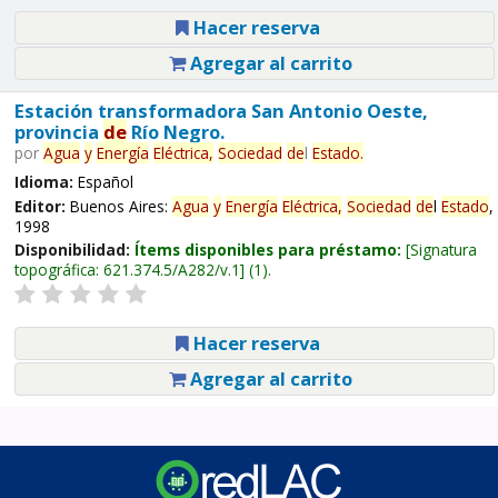
Hacer reserva
Agregar al carrito
Estación transformadora San Antonio Oeste,
provincia
de
Río Negro.
por
Agua
y
Energía
Eléctrica,
Sociedad
de
l
Estado
.
Idioma:
Español
Editor:
Buenos Aires:
Agua
y
Energía
Eléctrica,
Sociedad
de
l
Estado
,
1998
Disponibilidad:
Ítems disponibles para préstamo:
Signatura
topográfica:
621.374.5/A282/v.1
(1).
Hacer reserva
Agregar al carrito