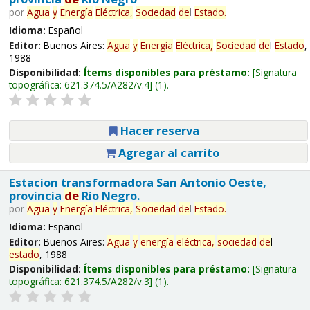
por
Agua
y
Energía
Eléctrica,
Sociedad
de
l
Estado
.
Idioma:
Español
Editor:
Buenos Aires:
Agua
y
Energía
Eléctrica,
Sociedad
de
l
Estado
,
1988
Disponibilidad:
Ítems disponibles para préstamo:
Signatura
topográfica:
621.374.5/A282/v.4
(1).
Hacer reserva
Agregar al carrito
Estacion transformadora San Antonio Oeste,
provincia
de
Río Negro.
por
Agua
y
Energía
Eléctrica,
Sociedad
de
l
Estado
.
Idioma:
Español
Editor:
Buenos Aires:
Agua
y
energía
eléctrica,
sociedad
de
l
estado
, 1988
Disponibilidad:
Ítems disponibles para préstamo:
Signatura
topográfica:
621.374.5/A282/v.3
(1).