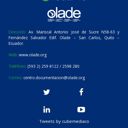
Dirección:
Av. Mariscal Antonio José de Sucre N58-63 y
Fernández Salvador Edif. Olade – San Carlos, Quito –
Ecuador.
Web:
www.olade.org
Teléfono:
(593 2) 259 8122 / 2598 280
Correo:
centro.documentacion@olade.org
Tweets by cubemediaco