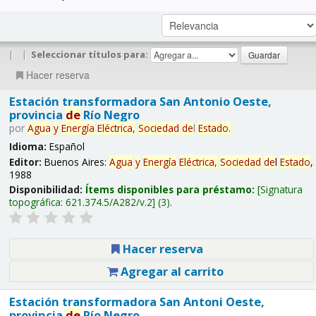
|
|
Seleccionar títulos para:
Hacer reserva
Estación transformadora San Antonio Oeste,
provincia
de
Río Negro
por
Agua
y
Energía
Eléctrica,
Sociedad
de
l
Estado
.
Idioma:
Español
Editor:
Buenos Aires:
Agua
y
Energía
Eléctrica,
Sociedad
de
l
Estado
,
1988
Disponibilidad:
Ítems disponibles para préstamo:
Signatura
topográfica:
621.374.5/A282/v.2
(3).
Hacer reserva
Agregar al carrito
Estación transformadora San Antoni Oeste,
provincia
de
Río Negro