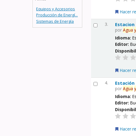
Equipos y Accesorios
Hacer r
Producción de Energí...
Sistemas de Energía
3.
Estacion
por
Agua
Idioma:
E
Editor:
Bu
Disponibi
Hacer r
4.
Estación
por
Agua
Idioma:
E
Editor:
Bu
Disponibi
Hacer r