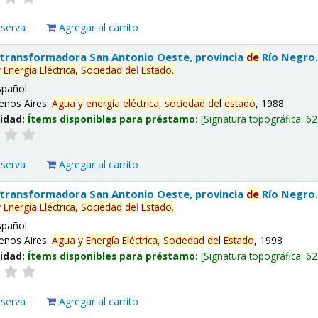
eserva
Agregar al carrito
 transformadora San Antonio Oeste, provincia
de
Río Negro
y
Energía
Eléctrica,
Sociedad
de
l
Estado
.
spañol
enos Aires:
Agua
y
energía
eléctrica,
sociedad
de
l
estado
, 1988
lidad:
Ítems disponibles para préstamo:
Signatura topográfica:
62
eserva
Agregar al carrito
 transformadora San Antonio Oeste, provincia
de
Río Negro
y
Energía
Eléctrica,
Sociedad
de
l
Estado
.
spañol
enos Aires:
Agua
y
Energía
Eléctrica,
Sociedad
de
l
Estado
, 1998
lidad:
Ítems disponibles para préstamo:
Signatura topográfica:
62
eserva
Agregar al carrito