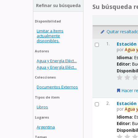
Refinar su búsqueda
Su búsqueda re
Disponibilidad
Limitar a ítems
Quitar resaltad
actualmente
disponibles.
1.
Estación
por
Agua
Autores
Idioma:
E
Agua y Energía Eléct...
Editor:
Bu
Agua y Energía Eléct...
Disponibi
Colecciones
Documentos Externos
Hacer r
Tipos de ítem
2.
Estación
Libros
por
Agua
Idioma:
E
Lugares
Editor:
Bu
Argentina
Disponibi
Temas