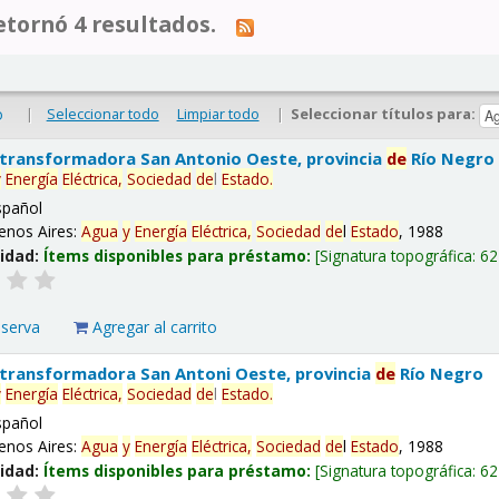
tornó 4 resultados.
|
Seleccionar todo
Limpiar todo
|
Seleccionar títulos para:
o
 transformadora San Antonio Oeste, provincia
de
Río Negro
y
Energía
Eléctrica,
Sociedad
de
l
Estado
.
spañol
enos Aires:
Agua
y
Energía
Eléctrica,
Sociedad
de
l
Estado
, 1988
lidad:
Ítems disponibles para préstamo:
Signatura topográfica:
62
eserva
Agregar al carrito
 transformadora San Antoni Oeste, provincia
de
Río Negro
y
Energía
Eléctrica,
Sociedad
de
l
Estado
.
spañol
enos Aires:
Agua
y
Energía
Eléctrica,
Sociedad
de
l
Estado
, 1988
lidad:
Ítems disponibles para préstamo:
Signatura topográfica:
62