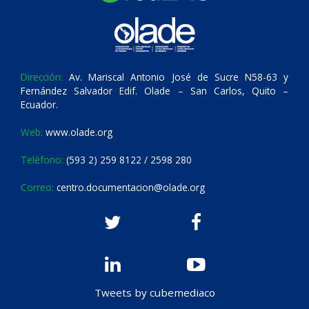
Dirección:
Av. Mariscal Antonio José de Sucre N58-63 y
Fernández Salvador Edif. Olade – San Carlos, Quito –
Ecuador.
Web:
www.olade.org
Teléfono:
(593 2) 259 8122 / 2598 280
Correo:
centro.documentacion@olade.org
Tweets by cubemediaco