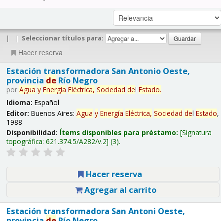
|
|
Seleccionar títulos para:
Hacer reserva
Estación transformadora San Antonio Oeste,
provincia
de
Río Negro
por
Agua
y
Energía
Eléctrica,
Sociedad
de
l
Estado
.
Idioma:
Español
Editor:
Buenos Aires:
Agua
y
Energía
Eléctrica,
Sociedad
de
l
Estado
,
1988
Disponibilidad:
Ítems disponibles para préstamo:
Signatura
topográfica:
621.374.5/A282/v.2
(3).
Hacer reserva
Agregar al carrito
Estación transformadora San Antoni Oeste,
provincia
de
Río Negro