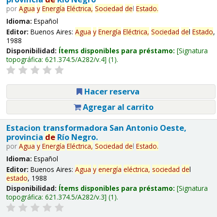
por
Agua
y
Energía
Eléctrica,
Sociedad
de
l
Estado
.
Idioma:
Español
Editor:
Buenos Aires:
Agua
y
Energía
Eléctrica,
Sociedad
de
l
Estado
,
1988
Disponibilidad:
Ítems disponibles para préstamo:
Signatura
topográfica:
621.374.5/A282/v.4
(1).
Hacer reserva
Agregar al carrito
Estacion transformadora San Antonio Oeste,
provincia
de
Río Negro.
por
Agua
y
Energía
Eléctrica,
Sociedad
de
l
Estado
.
Idioma:
Español
Editor:
Buenos Aires:
Agua
y
energía
eléctrica,
sociedad
de
l
estado
, 1988
Disponibilidad:
Ítems disponibles para préstamo:
Signatura
topográfica:
621.374.5/A282/v.3
(1).