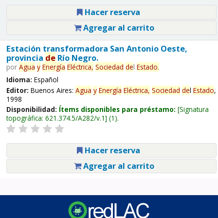
Hacer reserva
Agregar al carrito
Estación transformadora San Antonio Oeste,
provincia
de
Río Negro.
por
Agua
y
Energía
Eléctrica,
Sociedad
de
l
Estado
.
Idioma:
Español
Editor:
Buenos Aires:
Agua
y
Energía
Eléctrica,
Sociedad
de
l
Estado
,
1998
Disponibilidad:
Ítems disponibles para préstamo:
Signatura
topográfica:
621.374.5/A282/v.1
(1).
Hacer reserva
Agregar al carrito