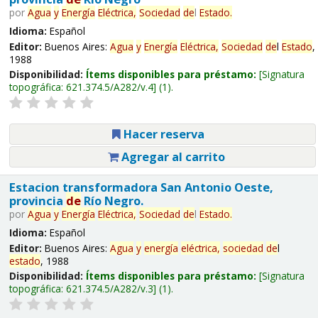
por
Agua
y
Energía
Eléctrica,
Sociedad
de
l
Estado
.
Idioma:
Español
Editor:
Buenos Aires:
Agua
y
Energía
Eléctrica,
Sociedad
de
l
Estado
,
1988
Disponibilidad:
Ítems disponibles para préstamo:
Signatura
topográfica:
621.374.5/A282/v.4
(1).
Hacer reserva
Agregar al carrito
Estacion transformadora San Antonio Oeste,
provincia
de
Río Negro.
por
Agua
y
Energía
Eléctrica,
Sociedad
de
l
Estado
.
Idioma:
Español
Editor:
Buenos Aires:
Agua
y
energía
eléctrica,
sociedad
de
l
estado
, 1988
Disponibilidad:
Ítems disponibles para préstamo:
Signatura
topográfica:
621.374.5/A282/v.3
(1).