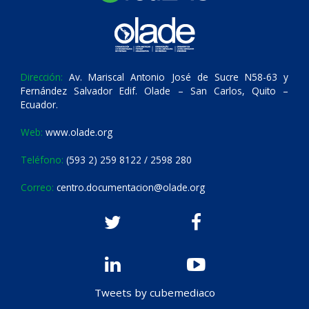
Dirección:
Av. Mariscal Antonio José de Sucre N58-63 y
Fernández Salvador Edif. Olade – San Carlos, Quito –
Ecuador.
Web:
www.olade.org
Teléfono:
(593 2) 259 8122 / 2598 280
Correo:
centro.documentacion@olade.org
Tweets by cubemediaco