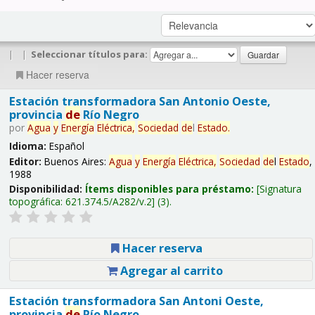
|
|
Seleccionar títulos para:
Hacer reserva
Estación transformadora San Antonio Oeste,
provincia
de
Río Negro
por
Agua
y
Energía
Eléctrica,
Sociedad
de
l
Estado
.
Idioma:
Español
Editor:
Buenos Aires:
Agua
y
Energía
Eléctrica,
Sociedad
de
l
Estado
,
1988
Disponibilidad:
Ítems disponibles para préstamo:
Signatura
topográfica:
621.374.5/A282/v.2
(3).
Hacer reserva
Agregar al carrito
Estación transformadora San Antoni Oeste,
provincia
de
Río Negro