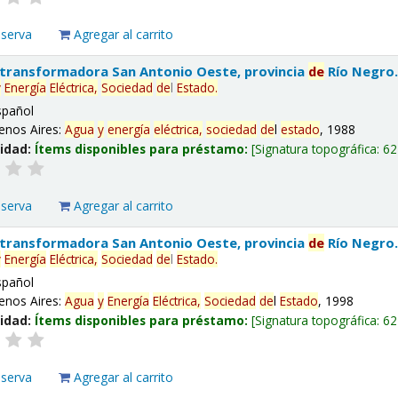
eserva
Agregar al carrito
 transformadora San Antonio Oeste, provincia
de
Río Negro
y
Energía
Eléctrica,
Sociedad
de
l
Estado
.
spañol
enos Aires:
Agua
y
energía
eléctrica,
sociedad
de
l
estado
, 1988
lidad:
Ítems disponibles para préstamo:
Signatura topográfica:
62
eserva
Agregar al carrito
 transformadora San Antonio Oeste, provincia
de
Río Negro
y
Energía
Eléctrica,
Sociedad
de
l
Estado
.
spañol
enos Aires:
Agua
y
Energía
Eléctrica,
Sociedad
de
l
Estado
, 1998
lidad:
Ítems disponibles para préstamo:
Signatura topográfica:
62
eserva
Agregar al carrito