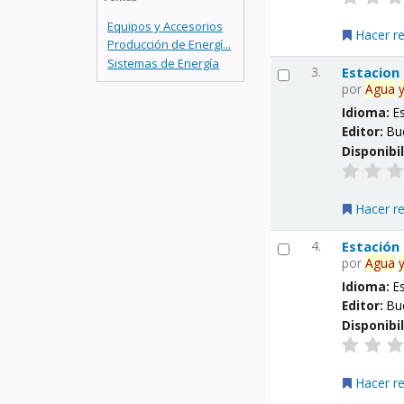
Equipos y Accesorios
Hacer r
Producción de Energí...
Sistemas de Energía
3.
Estacion
por
Agua
Idioma:
E
Editor:
Bu
Disponibi
Hacer r
4.
Estación
por
Agua
Idioma:
E
Editor:
Bu
Disponibi
Hacer r