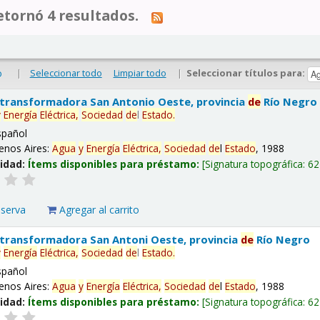
tornó 4 resultados.
|
Seleccionar todo
Limpiar todo
|
Seleccionar títulos para:
o
 transformadora San Antonio Oeste, provincia
de
Río Negro
y
Energía
Eléctrica,
Sociedad
de
l
Estado
.
spañol
enos Aires:
Agua
y
Energía
Eléctrica,
Sociedad
de
l
Estado
, 1988
lidad:
Ítems disponibles para préstamo:
Signatura topográfica:
62
eserva
Agregar al carrito
 transformadora San Antoni Oeste, provincia
de
Río Negro
y
Energía
Eléctrica,
Sociedad
de
l
Estado
.
spañol
enos Aires:
Agua
y
Energía
Eléctrica,
Sociedad
de
l
Estado
, 1988
lidad:
Ítems disponibles para préstamo:
Signatura topográfica:
62