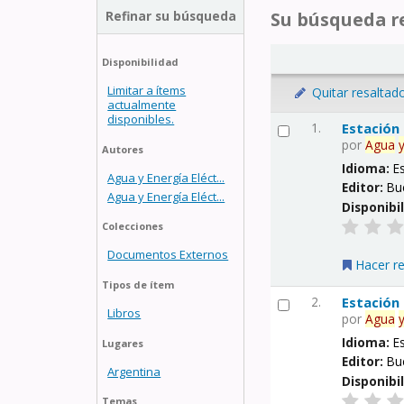
Refinar su búsqueda
Su búsqueda re
Disponibilidad
Limitar a ítems
Quitar resaltad
actualmente
disponibles.
1.
Estación
por
Agua
Autores
Idioma:
E
Agua y Energía Eléct...
Editor:
Bu
Agua y Energía Eléct...
Disponibi
Colecciones
Documentos Externos
Hacer r
Tipos de ítem
2.
Estación
Libros
por
Agua
Idioma:
E
Lugares
Editor:
Bu
Argentina
Disponibi
Temas