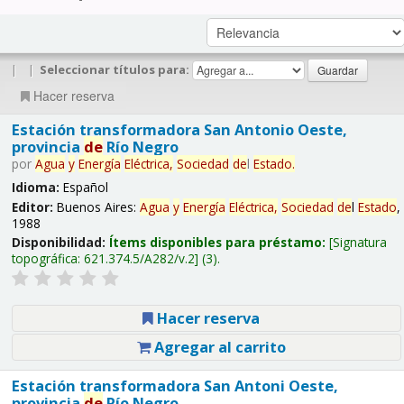
|
|
Seleccionar títulos para:
Hacer reserva
Estación transformadora San Antonio Oeste,
provincia
de
Río Negro
por
Agua
y
Energía
Eléctrica,
Sociedad
de
l
Estado
.
Idioma:
Español
Editor:
Buenos Aires:
Agua
y
Energía
Eléctrica,
Sociedad
de
l
Estado
,
1988
Disponibilidad:
Ítems disponibles para préstamo:
Signatura
topográfica:
621.374.5/A282/v.2
(3).
Hacer reserva
Agregar al carrito
Estación transformadora San Antoni Oeste,
provincia
de
Río Negro