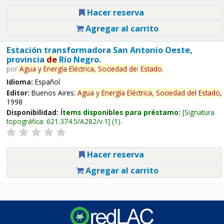
Hacer reserva
Agregar al carrito
Estación transformadora San Antonio Oeste,
provincia
de
Río Negro.
por
Agua
y
Energía
Eléctrica,
Sociedad
de
l
Estado
.
Idioma:
Español
Editor:
Buenos Aires:
Agua
y
Energía
Eléctrica,
Sociedad
de
l
Estado
,
1998
Disponibilidad:
Ítems disponibles para préstamo:
Signatura
topográfica:
621.374.5/A282/v.1
(1).
Hacer reserva
Agregar al carrito