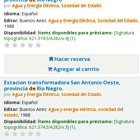
por
Agua
y
Energía
Eléctrica,
Sociedad
de
l
Estado
.
Idioma:
Español
Editor:
Buenos Aires:
Agua
y
Energía
Eléctrica,
Sociedad
de
l
Estado
,
1988
Disponibilidad:
Ítems disponibles para préstamo:
Signatura
topográfica:
621.374.5/A282/v.4
(1).
Hacer reserva
Agregar al carrito
Estacion transformadora San Antonio Oeste,
provincia
de
Río Negro.
por
Agua
y
Energía
Eléctrica,
Sociedad
de
l
Estado
.
Idioma:
Español
Editor:
Buenos Aires:
Agua
y
energía
eléctrica,
sociedad
de
l
estado
, 1988
Disponibilidad:
Ítems disponibles para préstamo:
Signatura
topográfica:
621.374.5/A282/v.3
(1).