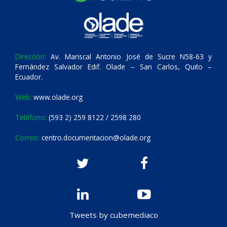
Dirección:
Av. Mariscal Antonio José de Sucre N58-63 y
Fernández Salvador Edif. Olade – San Carlos, Quito –
Ecuador.
Web:
www.olade.org
Teléfono:
(593 2) 259 8122 / 2598 280
Correo:
centro.documentacion@olade.org
Tweets by cubemediaco