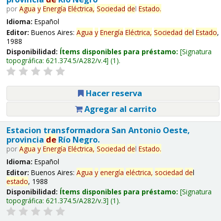
por
Agua
y
Energía
Eléctrica,
Sociedad
de
l
Estado
.
Idioma:
Español
Editor:
Buenos Aires:
Agua
y
Energía
Eléctrica,
Sociedad
de
l
Estado
,
1988
Disponibilidad:
Ítems disponibles para préstamo:
Signatura
topográfica:
621.374.5/A282/v.4
(1).
Hacer reserva
Agregar al carrito
Estacion transformadora San Antonio Oeste,
provincia
de
Río Negro.
por
Agua
y
Energía
Eléctrica,
Sociedad
de
l
Estado
.
Idioma:
Español
Editor:
Buenos Aires:
Agua
y
energía
eléctrica,
sociedad
de
l
estado
, 1988
Disponibilidad:
Ítems disponibles para préstamo:
Signatura
topográfica:
621.374.5/A282/v.3
(1).