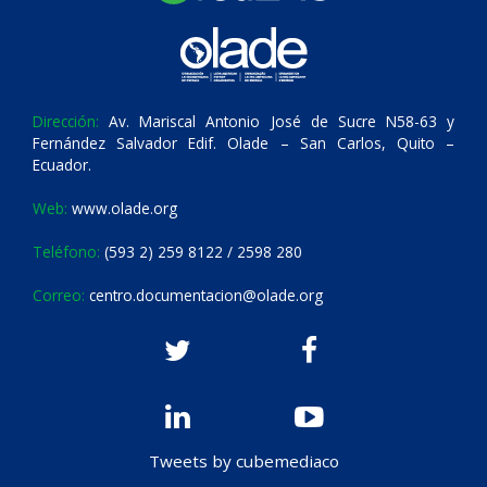
Dirección:
Av. Mariscal Antonio José de Sucre N58-63 y
Fernández Salvador Edif. Olade – San Carlos, Quito –
Ecuador.
Web:
www.olade.org
Teléfono:
(593 2) 259 8122 / 2598 280
Correo:
centro.documentacion@olade.org
Tweets by cubemediaco