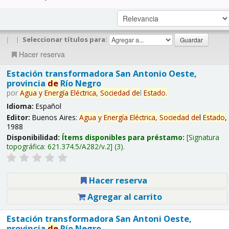
|
|
Seleccionar títulos para:
Hacer reserva
Estación transformadora San Antonio Oeste,
provincia
de
Río Negro
por
Agua
y
Energía
Eléctrica,
Sociedad
de
l
Estado
.
Idioma:
Español
Editor:
Buenos Aires:
Agua
y
Energía
Eléctrica,
Sociedad
de
l
Estado
,
1988
Disponibilidad:
Ítems disponibles para préstamo:
Signatura
topográfica:
621.374.5/A282/v.2
(3).
Hacer reserva
Agregar al carrito
Estación transformadora San Antoni Oeste,
provincia
de
Río Negro