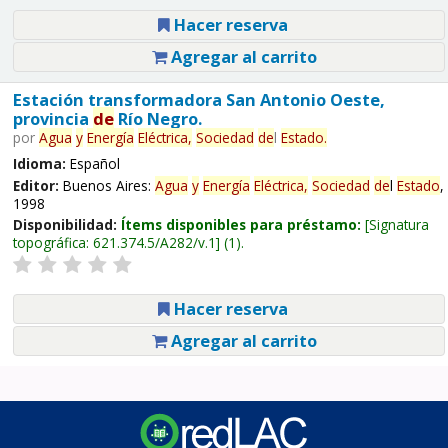
Hacer reserva
Agregar al carrito
Estación transformadora San Antonio Oeste,
provincia
de
Río Negro.
por
Agua
y
Energía
Eléctrica,
Sociedad
de
l
Estado
.
Idioma:
Español
Editor:
Buenos Aires:
Agua
y
Energía
Eléctrica,
Sociedad
de
l
Estado
,
1998
Disponibilidad:
Ítems disponibles para préstamo:
Signatura
topográfica:
621.374.5/A282/v.1
(1).
Hacer reserva
Agregar al carrito