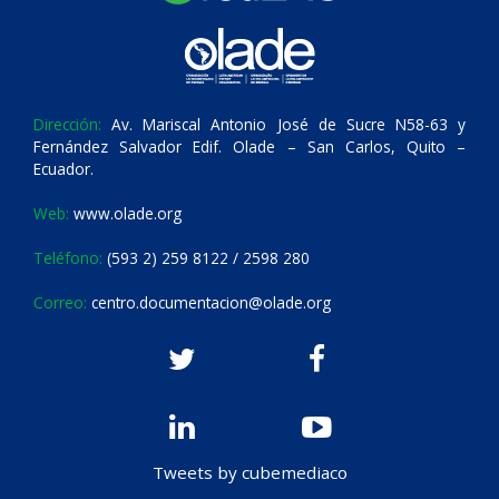
Dirección:
Av. Mariscal Antonio José de Sucre N58-63 y
Fernández Salvador Edif. Olade – San Carlos, Quito –
Ecuador.
Web:
www.olade.org
Teléfono:
(593 2) 259 8122 / 2598 280
Correo:
centro.documentacion@olade.org
Tweets by cubemediaco