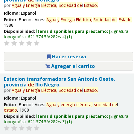
por
Agua
y
Energía
Eléctrica,
Sociedad
de
l
Estado
.
Idioma:
Español
Editor:
Buenos Aires:
Agua
y
Energía
Eléctrica,
Sociedad
de
l
Estado
,
1988
Disponibilidad:
Ítems disponibles para préstamo:
Signatura
topográfica:
621.374.5/A282/v.4
(1).
Hacer reserva
Agregar al carrito
Estacion transformadora San Antonio Oeste,
provincia
de
Río Negro.
por
Agua
y
Energía
Eléctrica,
Sociedad
de
l
Estado
.
Idioma:
Español
Editor:
Buenos Aires:
Agua
y
energía
eléctrica,
sociedad
de
l
estado
, 1988
Disponibilidad:
Ítems disponibles para préstamo:
Signatura
topográfica:
621.374.5/A282/v.3
(1).