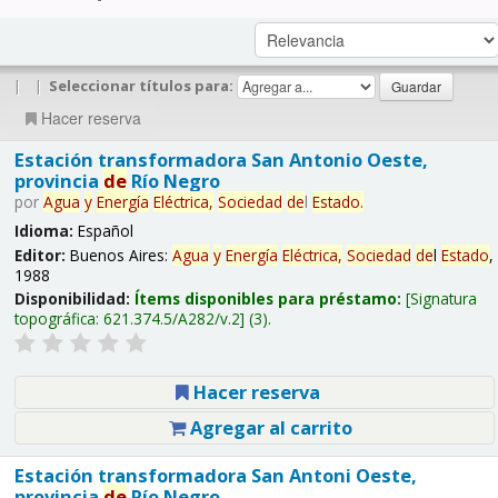
|
|
Seleccionar títulos para:
Hacer reserva
Estación transformadora San Antonio Oeste,
provincia
de
Río Negro
por
Agua
y
Energía
Eléctrica,
Sociedad
de
l
Estado
.
Idioma:
Español
Editor:
Buenos Aires:
Agua
y
Energía
Eléctrica,
Sociedad
de
l
Estado
,
1988
Disponibilidad:
Ítems disponibles para préstamo:
Signatura
topográfica:
621.374.5/A282/v.2
(3).
Hacer reserva
Agregar al carrito
Estación transformadora San Antoni Oeste,
provincia
de
Río Negro