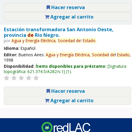
Hacer reserva
Agregar al carrito
Estación transformadora San Antonio Oeste,
provincia
de
Río Negro.
por
Agua
y
Energía
Eléctrica,
Sociedad
de
l
Estado
.
Idioma:
Español
Editor:
Buenos Aires:
Agua
y
Energía
Eléctrica,
Sociedad
de
l
Estado
,
1998
Disponibilidad:
Ítems disponibles para préstamo:
Signatura
topográfica:
621.374.5/A282/v.1
(1).
Hacer reserva
Agregar al carrito