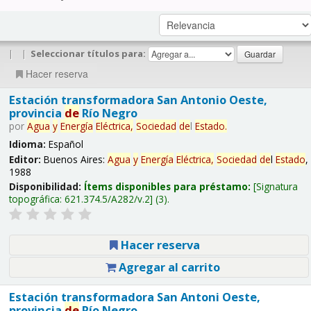
|
|
Seleccionar títulos para:
Hacer reserva
Estación transformadora San Antonio Oeste,
provincia
de
Río Negro
por
Agua
y
Energía
Eléctrica,
Sociedad
de
l
Estado
.
Idioma:
Español
Editor:
Buenos Aires:
Agua
y
Energía
Eléctrica,
Sociedad
de
l
Estado
,
1988
Disponibilidad:
Ítems disponibles para préstamo:
Signatura
topográfica:
621.374.5/A282/v.2
(3).
Hacer reserva
Agregar al carrito
Estación transformadora San Antoni Oeste,
provincia
de
Río Negro