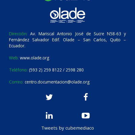
Dirección:
Av. Mariscal Antonio José de Sucre N58-63 y
Fernández Salvador Edif. Olade – San Carlos, Quito –
Ecuador.
Web:
www.olade.org
Teléfono:
(593 2) 259 8122 / 2598 280
Correo:
centro.documentacion@olade.org
Tweets by cubemediaco