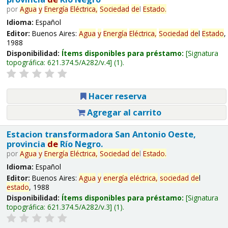
por
Agua
y
Energía
Eléctrica,
Sociedad
de
l
Estado
.
Idioma:
Español
Editor:
Buenos Aires:
Agua
y
Energía
Eléctrica,
Sociedad
de
l
Estado
,
1988
Disponibilidad:
Ítems disponibles para préstamo:
Signatura
topográfica:
621.374.5/A282/v.4
(1).
Hacer reserva
Agregar al carrito
Estacion transformadora San Antonio Oeste,
provincia
de
Río Negro.
por
Agua
y
Energía
Eléctrica,
Sociedad
de
l
Estado
.
Idioma:
Español
Editor:
Buenos Aires:
Agua
y
energía
eléctrica,
sociedad
de
l
estado
, 1988
Disponibilidad:
Ítems disponibles para préstamo:
Signatura
topográfica:
621.374.5/A282/v.3
(1).