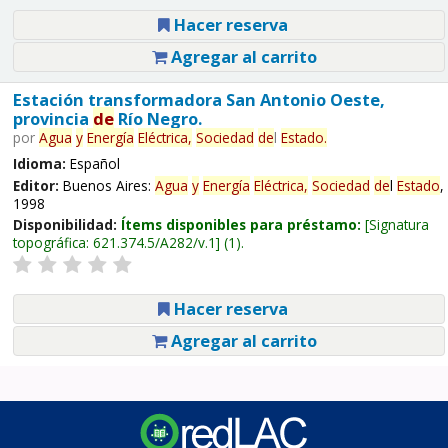
Hacer reserva
Agregar al carrito
Estación transformadora San Antonio Oeste,
provincia
de
Río Negro.
por
Agua
y
Energía
Eléctrica,
Sociedad
de
l
Estado
.
Idioma:
Español
Editor:
Buenos Aires:
Agua
y
Energía
Eléctrica,
Sociedad
de
l
Estado
,
1998
Disponibilidad:
Ítems disponibles para préstamo:
Signatura
topográfica:
621.374.5/A282/v.1
(1).
Hacer reserva
Agregar al carrito