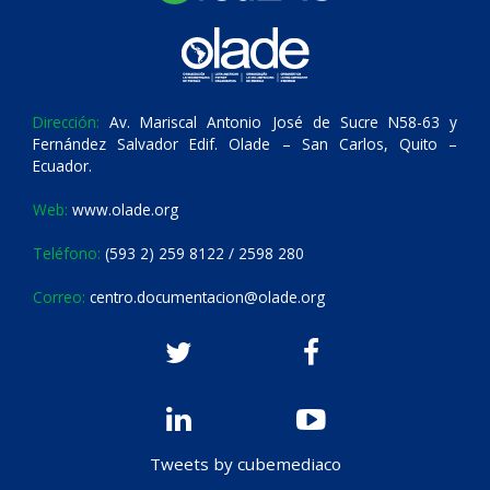
Dirección:
Av. Mariscal Antonio José de Sucre N58-63 y
Fernández Salvador Edif. Olade – San Carlos, Quito –
Ecuador.
Web:
www.olade.org
Teléfono:
(593 2) 259 8122 / 2598 280
Correo:
centro.documentacion@olade.org
Tweets by cubemediaco