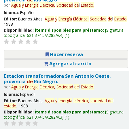
por
Agua
y
Energía
Eléctrica,
Sociedad
de
l
Estado
.
Idioma:
Español
Editor:
Buenos Aires:
Agua
y
Energía
Eléctrica,
Sociedad
de
l
Estado
,
1988
Disponibilidad:
Ítems disponibles para préstamo:
Signatura
topográfica:
621.374.5/A282/v.4
(1).
Hacer reserva
Agregar al carrito
Estacion transformadora San Antonio Oeste,
provincia
de
Río Negro.
por
Agua
y
Energía
Eléctrica,
Sociedad
de
l
Estado
.
Idioma:
Español
Editor:
Buenos Aires:
Agua
y
energía
eléctrica,
sociedad
de
l
estado
, 1988
Disponibilidad:
Ítems disponibles para préstamo:
Signatura
topográfica:
621.374.5/A282/v.3
(1).