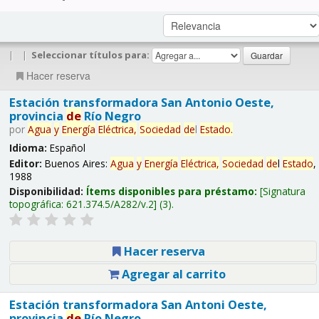
|
|
Seleccionar títulos para:
Hacer reserva
Estación transformadora San Antonio Oeste,
provincia
de
Río Negro
por
Agua
y
Energía
Eléctrica,
Sociedad
de
l
Estado
.
Idioma:
Español
Editor:
Buenos Aires:
Agua
y
Energía
Eléctrica,
Sociedad
de
l
Estado
,
1988
Disponibilidad:
Ítems disponibles para préstamo:
Signatura
topográfica:
621.374.5/A282/v.2
(3).
Hacer reserva
Agregar al carrito
Estación transformadora San Antoni Oeste,
provincia
de
Río Negro