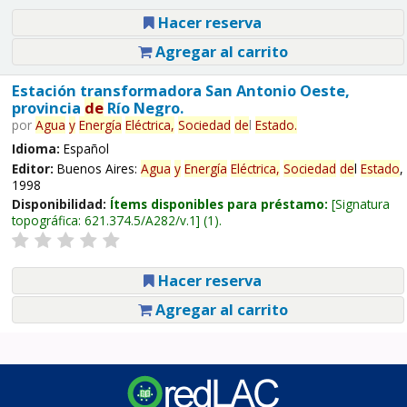
Hacer reserva
Agregar al carrito
Estación transformadora San Antonio Oeste,
provincia
de
Río Negro.
por
Agua
y
Energía
Eléctrica,
Sociedad
de
l
Estado
.
Idioma:
Español
Editor:
Buenos Aires:
Agua
y
Energía
Eléctrica,
Sociedad
de
l
Estado
,
1998
Disponibilidad:
Ítems disponibles para préstamo:
Signatura
topográfica:
621.374.5/A282/v.1
(1).
Hacer reserva
Agregar al carrito