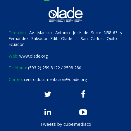
Dirección:
Av. Mariscal Antonio José de Sucre N58-63 y
Fernández Salvador Edif. Olade – San Carlos, Quito –
Ecuador.
Web:
www.olade.org
Teléfono:
(593 2) 259 8122 / 2598 280
Correo:
centro.documentacion@olade.org
Tweets by cubemediaco