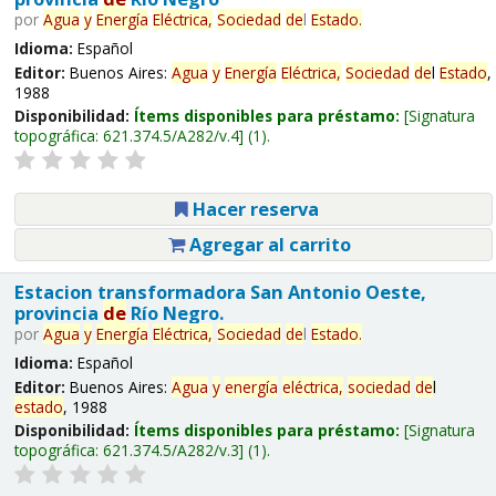
por
Agua
y
Energía
Eléctrica,
Sociedad
de
l
Estado
.
Idioma:
Español
Editor:
Buenos Aires:
Agua
y
Energía
Eléctrica,
Sociedad
de
l
Estado
,
1988
Disponibilidad:
Ítems disponibles para préstamo:
Signatura
topográfica:
621.374.5/A282/v.4
(1).
Hacer reserva
Agregar al carrito
Estacion transformadora San Antonio Oeste,
provincia
de
Río Negro.
por
Agua
y
Energía
Eléctrica,
Sociedad
de
l
Estado
.
Idioma:
Español
Editor:
Buenos Aires:
Agua
y
energía
eléctrica,
sociedad
de
l
estado
, 1988
Disponibilidad:
Ítems disponibles para préstamo:
Signatura
topográfica:
621.374.5/A282/v.3
(1).