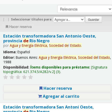
|
|
Seleccionar títulos para:
Hacer reserva
Estación transformadora San Antonio Oeste,
provincia
de
Río Negro
por
Agua
y
Energía
Eléctrica,
Sociedad
de
l
Estado
.
Idioma:
Español
Editor:
Buenos Aires:
Agua
y
Energía
Eléctrica,
Sociedad
de
l
Estado
,
1988
Disponibilidad:
Ítems disponibles para préstamo:
Signatura
topográfica:
621.374.5/A282/v.2
(3).
Hacer reserva
Agregar al carrito
Estación transformadora San Antoni Oeste,
provincia
de
Río Negro