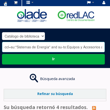
Centro
de
Documentación
OLADE
-
Ir
Búsqueda avanzada
Refinar su búsqueda
Su búsqueda retornó 4 resultados.