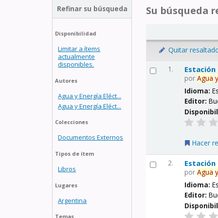
Refinar su búsqueda
Su búsqueda re
Disponibilidad
Limitar a ítems
Quitar resaltad
actualmente
disponibles.
1.
Estación
por
Agua
Autores
Idioma:
E
Agua y Energía Eléct...
Editor:
Bu
Agua y Energía Eléct...
Disponibi
Colecciones
Documentos Externos
Hacer r
Tipos de ítem
2.
Estación
Libros
por
Agua
Idioma:
E
Lugares
Editor:
Bu
Argentina
Disponibi
Temas