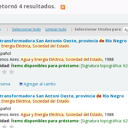
tornó 4 resultados.
|
Seleccionar todo
Limpiar todo
|
Seleccionar títulos para:
o
 transformadora San Antonio Oeste, provincia
de
Río Negro
y
Energía
Eléctrica,
Sociedad
de
l
Estado
.
spañol
enos Aires:
Agua
y
Energía
Eléctrica,
Sociedad
de
l
Estado
, 1988
lidad:
Ítems disponibles para préstamo:
Signatura topográfica:
62
eserva
Agregar al carrito
 transformadora San Antoni Oeste, provincia
de
Río Negro
y
Energía
Eléctrica,
Sociedad
de
l
Estado
.
spañol
enos Aires:
Agua
y
Energía
Eléctrica,
Sociedad
de
l
Estado
, 1988
lidad:
Ítems disponibles para préstamo:
Signatura topográfica:
62