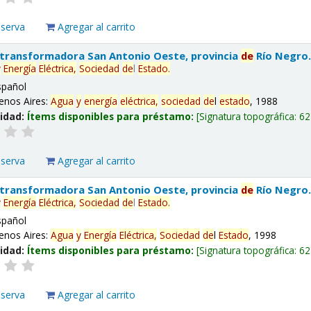
eserva
Agregar al carrito
 transformadora San Antonio Oeste, provincia
de
Río Negro
y
Energía
Eléctrica,
Sociedad
de
l
Estado
.
spañol
enos Aires:
Agua
y
energía
eléctrica,
sociedad
de
l
estado
, 1988
lidad:
Ítems disponibles para préstamo:
Signatura topográfica:
62
eserva
Agregar al carrito
 transformadora San Antonio Oeste, provincia
de
Río Negro
y
Energía
Eléctrica,
Sociedad
de
l
Estado
.
spañol
enos Aires:
Agua
y
Energía
Eléctrica,
Sociedad
de
l
Estado
, 1998
lidad:
Ítems disponibles para préstamo:
Signatura topográfica:
62
eserva
Agregar al carrito