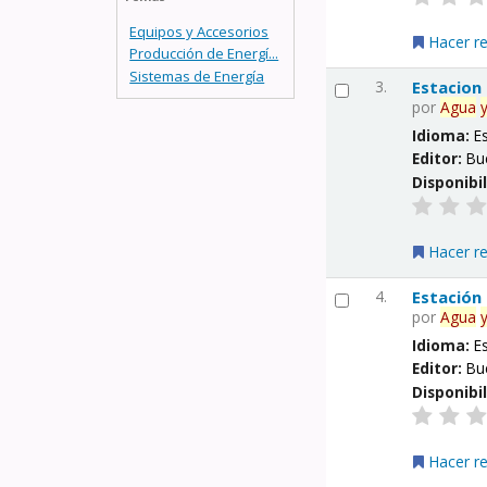
Equipos y Accesorios
Hacer r
Producción de Energí...
Sistemas de Energía
3.
Estacion
por
Agua
Idioma:
E
Editor:
Bu
Disponibi
Hacer r
4.
Estación
por
Agua
Idioma:
E
Editor:
Bu
Disponibi
Hacer r