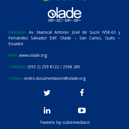
Dirección:
Av. Mariscal Antonio José de Sucre N58-63 y
Fernández Salvador Edif. Olade – San Carlos, Quito –
Ecuador.
Web:
www.olade.org
Teléfono:
(593 2) 259 8122 / 2598 280
Correo:
centro.documentacion@olade.org
Tweets by cubemediaco