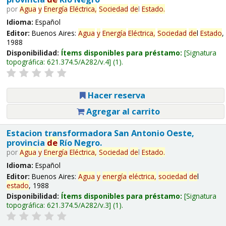
por
Agua
y
Energía
Eléctrica,
Sociedad
de
l
Estado
.
Idioma:
Español
Editor:
Buenos Aires:
Agua
y
Energía
Eléctrica,
Sociedad
de
l
Estado
,
1988
Disponibilidad:
Ítems disponibles para préstamo:
Signatura
topográfica:
621.374.5/A282/v.4
(1).
Hacer reserva
Agregar al carrito
Estacion transformadora San Antonio Oeste,
provincia
de
Río Negro.
por
Agua
y
Energía
Eléctrica,
Sociedad
de
l
Estado
.
Idioma:
Español
Editor:
Buenos Aires:
Agua
y
energía
eléctrica,
sociedad
de
l
estado
, 1988
Disponibilidad:
Ítems disponibles para préstamo:
Signatura
topográfica:
621.374.5/A282/v.3
(1).