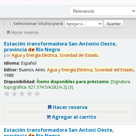
|
|
Seleccionar títulos para:
Hacer reserva
Estación transformadora San Antonio Oeste,
provincia
de
Río Negro
por
Agua
y
Energía
Eléctrica,
Sociedad
de
l
Estado
.
Idioma:
Español
Editor:
Buenos Aires:
Agua
y
Energía
Eléctrica,
Sociedad
de
l
Estado
,
1988
Disponibilidad:
Ítems disponibles para préstamo:
Signatura
topográfica:
621.374.5/A282/v.2
(3).
Hacer reserva
Agregar al carrito
Estación transformadora San Antoni Oeste,
provincia
de
Río Negro