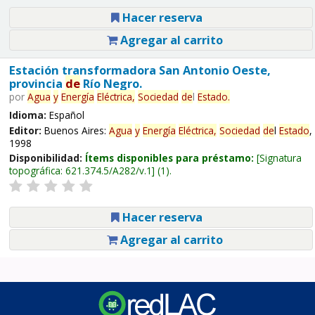
Hacer reserva
Agregar al carrito
Estación transformadora San Antonio Oeste,
provincia
de
Río Negro.
por
Agua
y
Energía
Eléctrica,
Sociedad
de
l
Estado
.
Idioma:
Español
Editor:
Buenos Aires:
Agua
y
Energía
Eléctrica,
Sociedad
de
l
Estado
,
1998
Disponibilidad:
Ítems disponibles para préstamo:
Signatura
topográfica:
621.374.5/A282/v.1
(1).
Hacer reserva
Agregar al carrito