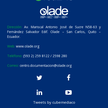
Dirección:
Av. Mariscal Antonio José de Sucre N58-63 y
Fernández Salvador Edif. Olade – San Carlos, Quito –
Ecuador.
Web:
www.olade.org
Teléfono:
(593 2) 259 8122 / 2598 280
Correo:
centro.documentacion@olade.org
Tweets by cubemediaco