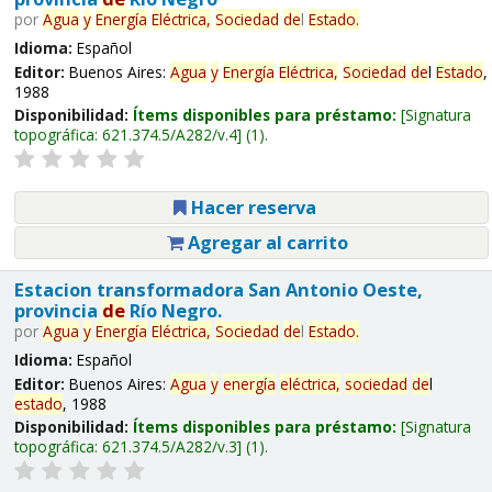
por
Agua
y
Energía
Eléctrica,
Sociedad
de
l
Estado
.
Idioma:
Español
Editor:
Buenos Aires:
Agua
y
Energía
Eléctrica,
Sociedad
de
l
Estado
,
1988
Disponibilidad:
Ítems disponibles para préstamo:
Signatura
topográfica:
621.374.5/A282/v.4
(1).
Hacer reserva
Agregar al carrito
Estacion transformadora San Antonio Oeste,
provincia
de
Río Negro.
por
Agua
y
Energía
Eléctrica,
Sociedad
de
l
Estado
.
Idioma:
Español
Editor:
Buenos Aires:
Agua
y
energía
eléctrica,
sociedad
de
l
estado
, 1988
Disponibilidad:
Ítems disponibles para préstamo:
Signatura
topográfica:
621.374.5/A282/v.3
(1).