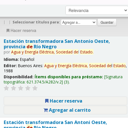
|
|
Seleccionar títulos para:
Hacer reserva
Estación transformadora San Antonio Oeste,
provincia
de
Río Negro
por
Agua
y
Energía
Eléctrica,
Sociedad
de
l
Estado
.
Idioma:
Español
Editor:
Buenos Aires:
Agua
y
Energía
Eléctrica,
Sociedad
de
l
Estado
,
1988
Disponibilidad:
Ítems disponibles para préstamo:
Signatura
topográfica:
621.374.5/A282/v.2
(3).
Hacer reserva
Agregar al carrito
Estación transformadora San Antoni Oeste,
provincia
de
Río Negro