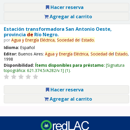
Hacer reserva
Agregar al carrito
Estación transformadora San Antonio Oeste,
provincia
de
Río Negro.
por
Agua
y
Energía
Eléctrica,
Sociedad
de
l
Estado
.
Idioma:
Español
Editor:
Buenos Aires:
Agua
y
Energía
Eléctrica,
Sociedad
de
l
Estado
,
1998
Disponibilidad:
Ítems disponibles para préstamo:
Signatura
topográfica:
621.374.5/A282/v.1
(1).
Hacer reserva
Agregar al carrito