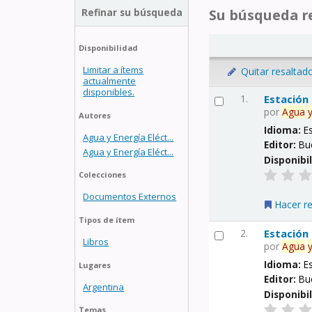
Refinar su búsqueda
Su búsqueda re
Disponibilidad
Limitar a ítems
Quitar resaltad
actualmente
disponibles.
1.
Estación
por
Agua
Autores
Idioma:
E
Agua y Energía Eléct...
Editor:
Bu
Agua y Energía Eléct...
Disponibi
Colecciones
Documentos Externos
Hacer r
Tipos de ítem
2.
Estación
Libros
por
Agua
Idioma:
E
Lugares
Editor:
Bu
Argentina
Disponibi
Temas