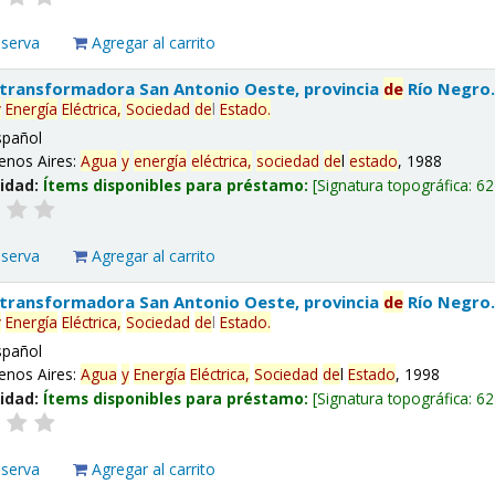
eserva
Agregar al carrito
 transformadora San Antonio Oeste, provincia
de
Río Negro
y
Energía
Eléctrica,
Sociedad
de
l
Estado
.
spañol
enos Aires:
Agua
y
energía
eléctrica,
sociedad
de
l
estado
, 1988
lidad:
Ítems disponibles para préstamo:
Signatura topográfica:
62
eserva
Agregar al carrito
 transformadora San Antonio Oeste, provincia
de
Río Negro
y
Energía
Eléctrica,
Sociedad
de
l
Estado
.
spañol
enos Aires:
Agua
y
Energía
Eléctrica,
Sociedad
de
l
Estado
, 1998
lidad:
Ítems disponibles para préstamo:
Signatura topográfica:
62
eserva
Agregar al carrito