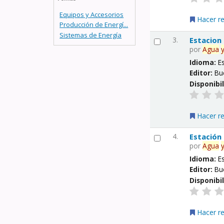
Equipos y Accesorios
Hacer r
Producción de Energí...
Sistemas de Energía
3.
Estacion
por
Agua
Idioma:
E
Editor:
Bu
Disponibi
Hacer r
4.
Estación
por
Agua
Idioma:
E
Editor:
Bu
Disponibi
Hacer r