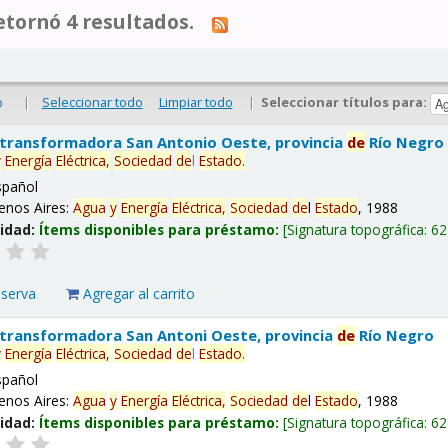
tornó 4 resultados.
|
Seleccionar todo
Limpiar todo
|
Seleccionar títulos para:
o
 transformadora San Antonio Oeste, provincia
de
Río Negro
y
Energía
Eléctrica,
Sociedad
de
l
Estado
.
spañol
enos Aires:
Agua
y
Energía
Eléctrica,
Sociedad
de
l
Estado
, 1988
lidad:
Ítems disponibles para préstamo:
Signatura topográfica:
62
eserva
Agregar al carrito
 transformadora San Antoni Oeste, provincia
de
Río Negro
y
Energía
Eléctrica,
Sociedad
de
l
Estado
.
spañol
enos Aires:
Agua
y
Energía
Eléctrica,
Sociedad
de
l
Estado
, 1988
lidad:
Ítems disponibles para préstamo:
Signatura topográfica:
62