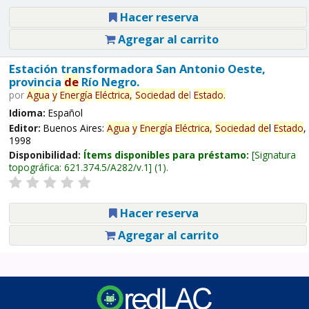
Hacer reserva
Agregar al carrito
Estación transformadora San Antonio Oeste,
provincia
de
Río Negro.
por
Agua
y
Energía
Eléctrica,
Sociedad
de
l
Estado
.
Idioma:
Español
Editor:
Buenos Aires:
Agua
y
Energía
Eléctrica,
Sociedad
de
l
Estado
,
1998
Disponibilidad:
Ítems disponibles para préstamo:
Signatura
topográfica:
621.374.5/A282/v.1
(1).
Hacer reserva
Agregar al carrito