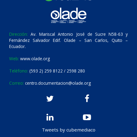
Dirección:
Av. Mariscal Antonio José de Sucre N58-63 y
Fernández Salvador Edif. Olade – San Carlos, Quito –
Ecuador.
Web:
www.olade.org
Teléfono:
(593 2) 259 8122 / 2598 280
Correo:
centro.documentacion@olade.org
Tweets by cubemediaco