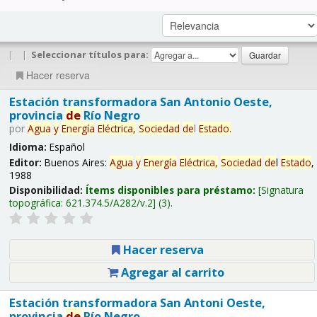
|
|
Seleccionar títulos para:
Hacer reserva
Estación transformadora San Antonio Oeste,
provincia
de
Río Negro
por
Agua
y
Energía
Eléctrica,
Sociedad
de
l
Estado
.
Idioma:
Español
Editor:
Buenos Aires:
Agua
y
Energía
Eléctrica,
Sociedad
de
l
Estado
,
1988
Disponibilidad:
Ítems disponibles para préstamo:
Signatura
topográfica:
621.374.5/A282/v.2
(3).
Hacer reserva
Agregar al carrito
Estación transformadora San Antoni Oeste,
provincia
de
Río Negro