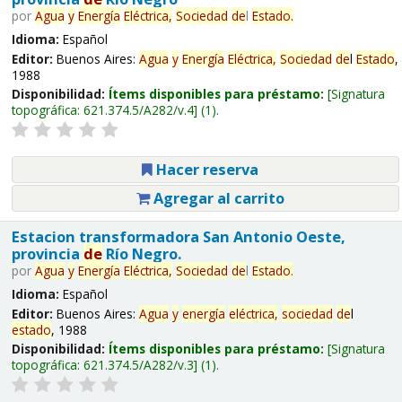
por
Agua
y
Energía
Eléctrica,
Sociedad
de
l
Estado
.
Idioma:
Español
Editor:
Buenos Aires:
Agua
y
Energía
Eléctrica,
Sociedad
de
l
Estado
,
1988
Disponibilidad:
Ítems disponibles para préstamo:
Signatura
topográfica:
621.374.5/A282/v.4
(1).
Hacer reserva
Agregar al carrito
Estacion transformadora San Antonio Oeste,
provincia
de
Río Negro.
por
Agua
y
Energía
Eléctrica,
Sociedad
de
l
Estado
.
Idioma:
Español
Editor:
Buenos Aires:
Agua
y
energía
eléctrica,
sociedad
de
l
estado
, 1988
Disponibilidad:
Ítems disponibles para préstamo:
Signatura
topográfica:
621.374.5/A282/v.3
(1).