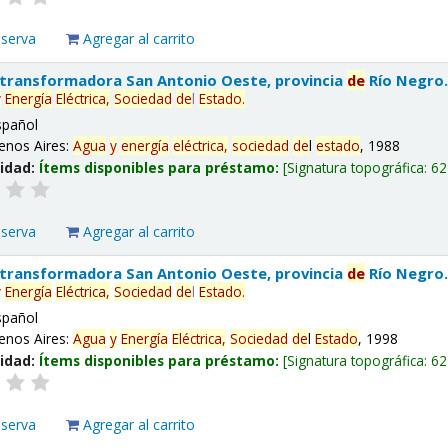
eserva
Agregar al carrito
 transformadora San Antonio Oeste, provincia
de
Río Negro
y
Energía
Eléctrica,
Sociedad
de
l
Estado
.
spañol
enos Aires:
Agua
y
energía
eléctrica,
sociedad
de
l
estado
, 1988
lidad:
Ítems disponibles para préstamo:
Signatura topográfica:
62
eserva
Agregar al carrito
 transformadora San Antonio Oeste, provincia
de
Río Negro
y
Energía
Eléctrica,
Sociedad
de
l
Estado
.
spañol
enos Aires:
Agua
y
Energía
Eléctrica,
Sociedad
de
l
Estado
, 1998
lidad:
Ítems disponibles para préstamo:
Signatura topográfica:
62
eserva
Agregar al carrito