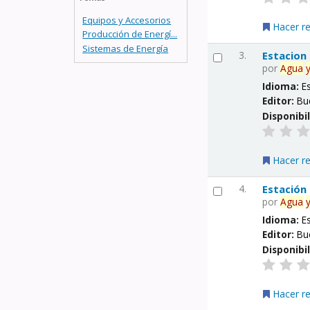
Equipos y Accesorios
Hacer r
Producción de Energí...
Sistemas de Energía
3.
Estacion
por
Agua
Idioma:
E
Editor:
Bu
Disponibi
Hacer r
4.
Estación
por
Agua
Idioma:
E
Editor:
Bu
Disponibi
Hacer r