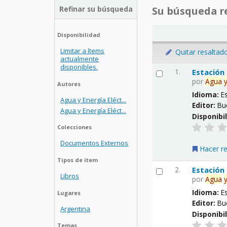
Refinar su búsqueda
Su búsqueda re
Disponibilidad
Limitar a ítems
Quitar resaltad
actualmente
disponibles.
1.
Estación
por
Agua
Autores
Idioma:
E
Agua y Energía Eléct...
Editor:
Bu
Agua y Energía Eléct...
Disponibi
Colecciones
Documentos Externos
Hacer r
Tipos de ítem
2.
Estación
Libros
por
Agua
Idioma:
E
Lugares
Editor:
Bu
Argentina
Disponibi
Temas