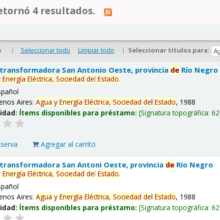
tornó 4 resultados.
|
Seleccionar todo
Limpiar todo
|
Seleccionar títulos para:
o
 transformadora San Antonio Oeste, provincia
de
Río Negro
y
Energía
Eléctrica,
Sociedad
de
l
Estado
.
spañol
enos Aires:
Agua
y
Energía
Eléctrica,
Sociedad
de
l
Estado
, 1988
lidad:
Ítems disponibles para préstamo:
Signatura topográfica:
62
eserva
Agregar al carrito
 transformadora San Antoni Oeste, provincia
de
Río Negro
y
Energía
Eléctrica,
Sociedad
de
l
Estado
.
spañol
enos Aires:
Agua
y
Energía
Eléctrica,
Sociedad
de
l
Estado
, 1988
lidad:
Ítems disponibles para préstamo:
Signatura topográfica:
62