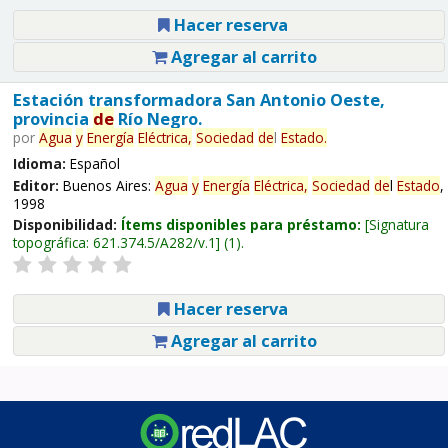
Hacer reserva
Agregar al carrito
Estación transformadora San Antonio Oeste,
provincia
de
Río Negro.
por
Agua
y
Energía
Eléctrica,
Sociedad
de
l
Estado
.
Idioma:
Español
Editor:
Buenos Aires:
Agua
y
Energía
Eléctrica,
Sociedad
de
l
Estado
,
1998
Disponibilidad:
Ítems disponibles para préstamo:
Signatura
topográfica:
621.374.5/A282/v.1
(1).
Hacer reserva
Agregar al carrito