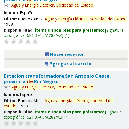
por
Agua
y
Energía
Eléctrica,
Sociedad
de
l
Estado
.
Idioma:
Español
Editor:
Buenos Aires:
Agua
y
Energía
Eléctrica,
Sociedad
de
l
Estado
,
1988
Disponibilidad:
Ítems disponibles para préstamo:
Signatura
topográfica:
621.374.5/A282/v.4
(1).
Hacer reserva
Agregar al carrito
Estacion transformadora San Antonio Oeste,
provincia
de
Río Negro.
por
Agua
y
Energía
Eléctrica,
Sociedad
de
l
Estado
.
Idioma:
Español
Editor:
Buenos Aires:
Agua
y
energía
eléctrica,
sociedad
de
l
estado
, 1988
Disponibilidad:
Ítems disponibles para préstamo:
Signatura
topográfica:
621.374.5/A282/v.3
(1).