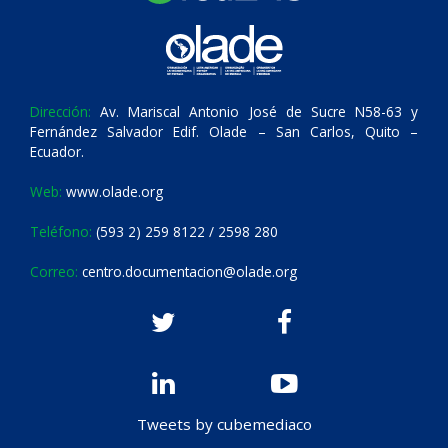
Dirección:
Av. Mariscal Antonio José de Sucre N58-63 y
Fernández Salvador Edif. Olade – San Carlos, Quito –
Ecuador.
Web:
www.olade.org
Teléfono:
(593 2) 259 8122 / 2598 280
Correo:
centro.documentacion@olade.org
Tweets by cubemediaco