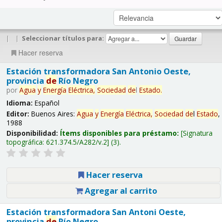
|
|
Seleccionar títulos para:
Hacer reserva
Estación transformadora San Antonio Oeste,
provincia
de
Río Negro
por
Agua
y
Energía
Eléctrica,
Sociedad
de
l
Estado
.
Idioma:
Español
Editor:
Buenos Aires:
Agua
y
Energía
Eléctrica,
Sociedad
de
l
Estado
,
1988
Disponibilidad:
Ítems disponibles para préstamo:
Signatura
topográfica:
621.374.5/A282/v.2
(3).
Hacer reserva
Agregar al carrito
Estación transformadora San Antoni Oeste,
provincia
de
Río Negro