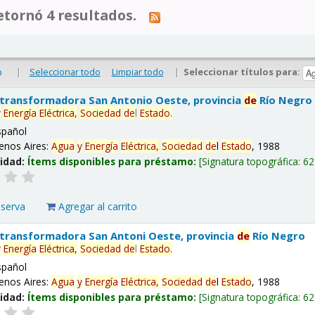
tornó 4 resultados.
|
Seleccionar todo
Limpiar todo
|
Seleccionar títulos para:
o
 transformadora San Antonio Oeste, provincia
de
Río Negro
y
Energía
Eléctrica,
Sociedad
de
l
Estado
.
spañol
enos Aires:
Agua
y
Energía
Eléctrica,
Sociedad
de
l
Estado
, 1988
lidad:
Ítems disponibles para préstamo:
Signatura topográfica:
62
eserva
Agregar al carrito
 transformadora San Antoni Oeste, provincia
de
Río Negro
y
Energía
Eléctrica,
Sociedad
de
l
Estado
.
spañol
enos Aires:
Agua
y
Energía
Eléctrica,
Sociedad
de
l
Estado
, 1988
lidad:
Ítems disponibles para préstamo:
Signatura topográfica:
62