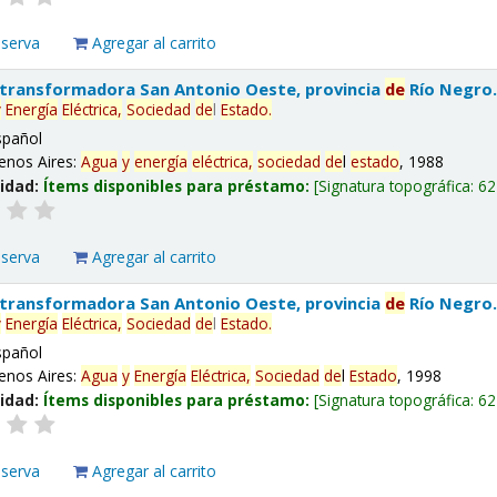
eserva
Agregar al carrito
 transformadora San Antonio Oeste, provincia
de
Río Negro
y
Energía
Eléctrica,
Sociedad
de
l
Estado
.
spañol
enos Aires:
Agua
y
energía
eléctrica,
sociedad
de
l
estado
, 1988
lidad:
Ítems disponibles para préstamo:
Signatura topográfica:
62
eserva
Agregar al carrito
 transformadora San Antonio Oeste, provincia
de
Río Negro
y
Energía
Eléctrica,
Sociedad
de
l
Estado
.
spañol
enos Aires:
Agua
y
Energía
Eléctrica,
Sociedad
de
l
Estado
, 1998
lidad:
Ítems disponibles para préstamo:
Signatura topográfica:
62
eserva
Agregar al carrito