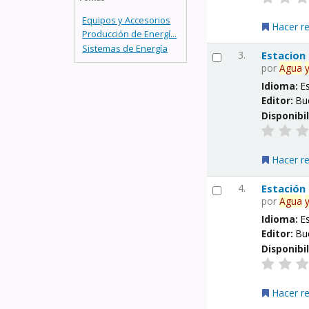
Equipos y Accesorios
Hacer r
Producción de Energí...
Sistemas de Energía
3.
Estacion
por
Agua
Idioma:
E
Editor:
Bu
Disponibi
Hacer r
4.
Estación
por
Agua
Idioma:
E
Editor:
Bu
Disponibi
Hacer r