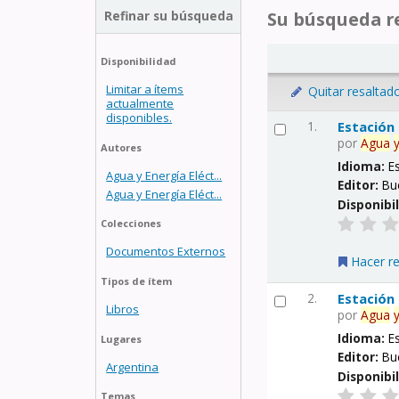
Refinar su búsqueda
Su búsqueda re
Disponibilidad
Limitar a ítems
Quitar resaltad
actualmente
disponibles.
1.
Estación
por
Agua
Autores
Idioma:
E
Agua y Energía Eléct...
Editor:
Bu
Agua y Energía Eléct...
Disponibi
Colecciones
Documentos Externos
Hacer r
Tipos de ítem
2.
Estación
Libros
por
Agua
Idioma:
E
Lugares
Editor:
Bu
Argentina
Disponibi
Temas