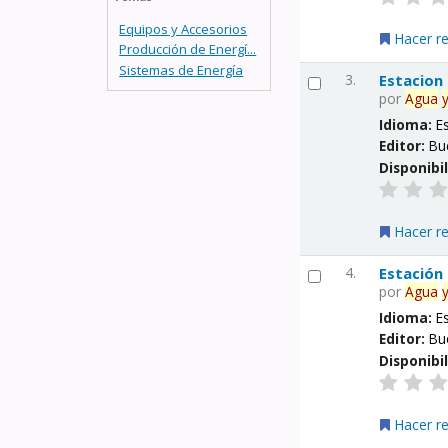
Equipos y Accesorios
Hacer r
Producción de Energí...
Sistemas de Energía
3.
Estacion
por
Agua
Idioma:
E
Editor:
Bu
Disponibi
Hacer r
4.
Estación
por
Agua
Idioma:
E
Editor:
Bu
Disponibi
Hacer r