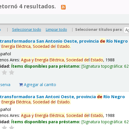
tornó 4 resultados.
|
Seleccionar todo
Limpiar todo
|
Seleccionar títulos para:
o
 transformadora San Antonio Oeste, provincia
de
Río Negro
y
Energía
Eléctrica,
Sociedad
de
l
Estado
.
spañol
enos Aires:
Agua
y
Energía
Eléctrica,
Sociedad
de
l
Estado
, 1988
lidad:
Ítems disponibles para préstamo:
Signatura topográfica:
62
eserva
Agregar al carrito
 transformadora San Antoni Oeste, provincia
de
Río Negro
y
Energía
Eléctrica,
Sociedad
de
l
Estado
.
spañol
enos Aires:
Agua
y
Energía
Eléctrica,
Sociedad
de
l
Estado
, 1988
lidad:
Ítems disponibles para préstamo:
Signatura topográfica:
62