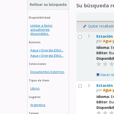
Refinar su búsqueda
Su búsqueda re
Disponibilidad
Limitar a ítems
Quitar resaltad
actualmente
disponibles.
1.
Estación
por
Agua
Autores
Idioma:
E
Agua y Energía Eléct...
Editor:
Bu
Agua y Energía Eléct...
Disponibi
Colecciones
Documentos Externos
Hacer r
Tipos de ítem
2.
Estación
Libros
por
Agua
Idioma:
E
Lugares
Editor:
Bu
Argentina
Disponibi
Temas