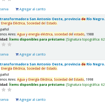
eserva
Agregar al carrito
 transformadora San Antonio Oeste, provincia
de
Río Negro
y
Energía
Eléctrica,
Sociedad
de
l
Estado
.
spañol
enos Aires:
Agua
y
energía
eléctrica,
sociedad
de
l
estado
, 1988
lidad:
Ítems disponibles para préstamo:
Signatura topográfica:
62
eserva
Agregar al carrito
 transformadora San Antonio Oeste, provincia
de
Río Negro
y
Energía
Eléctrica,
Sociedad
de
l
Estado
.
spañol
enos Aires:
Agua
y
Energía
Eléctrica,
Sociedad
de
l
Estado
, 1998
lidad:
Ítems disponibles para préstamo:
Signatura topográfica:
62
eserva
Agregar al carrito