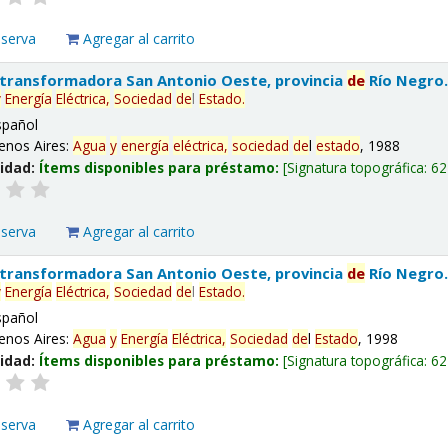
eserva
Agregar al carrito
 transformadora San Antonio Oeste, provincia
de
Río Negro
y
Energía
Eléctrica,
Sociedad
de
l
Estado
.
spañol
enos Aires:
Agua
y
energía
eléctrica,
sociedad
de
l
estado
, 1988
lidad:
Ítems disponibles para préstamo:
Signatura topográfica:
62
eserva
Agregar al carrito
 transformadora San Antonio Oeste, provincia
de
Río Negro
y
Energía
Eléctrica,
Sociedad
de
l
Estado
.
spañol
enos Aires:
Agua
y
Energía
Eléctrica,
Sociedad
de
l
Estado
, 1998
lidad:
Ítems disponibles para préstamo:
Signatura topográfica:
62
eserva
Agregar al carrito