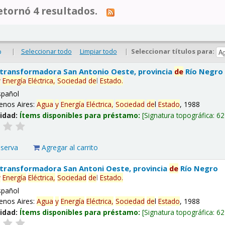
tornó 4 resultados.
|
Seleccionar todo
Limpiar todo
|
Seleccionar títulos para:
o
 transformadora San Antonio Oeste, provincia
de
Río Negro
y
Energía
Eléctrica,
Sociedad
de
l
Estado
.
spañol
enos Aires:
Agua
y
Energía
Eléctrica,
Sociedad
de
l
Estado
, 1988
lidad:
Ítems disponibles para préstamo:
Signatura topográfica:
62
eserva
Agregar al carrito
 transformadora San Antoni Oeste, provincia
de
Río Negro
y
Energía
Eléctrica,
Sociedad
de
l
Estado
.
spañol
enos Aires:
Agua
y
Energía
Eléctrica,
Sociedad
de
l
Estado
, 1988
lidad:
Ítems disponibles para préstamo:
Signatura topográfica:
62