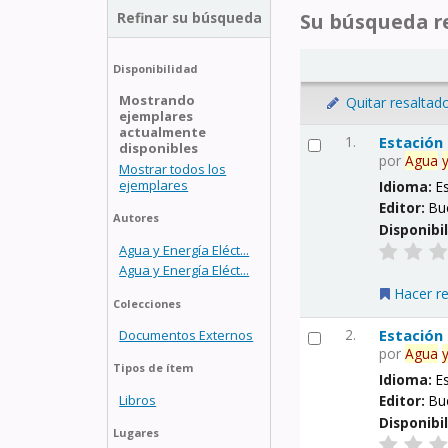
Refinar su búsqueda
Su búsqueda re
Disponibilidad
Mostrando
Quitar resaltad
ejemplares
actualmente
1.
Estación
disponibles
por
Agua
Mostrar todos los
ejemplares
Idioma:
E
Editor:
Bu
Autores
Disponibi
Agua y Energía Eléct...
Agua y Energía Eléct...
Hacer r
Colecciones
2.
Estación
Documentos Externos
por
Agua
Tipos de ítem
Idioma:
E
Libros
Editor:
Bu
Disponibi
Lugares