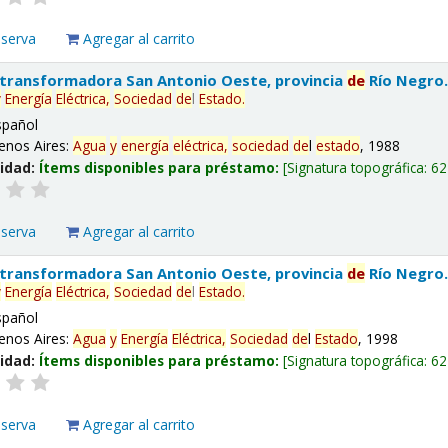
eserva
Agregar al carrito
 transformadora San Antonio Oeste, provincia
de
Río Negro
y
Energía
Eléctrica,
Sociedad
de
l
Estado
.
spañol
enos Aires:
Agua
y
energía
eléctrica,
sociedad
de
l
estado
, 1988
lidad:
Ítems disponibles para préstamo:
Signatura topográfica:
62
eserva
Agregar al carrito
 transformadora San Antonio Oeste, provincia
de
Río Negro
y
Energía
Eléctrica,
Sociedad
de
l
Estado
.
spañol
enos Aires:
Agua
y
Energía
Eléctrica,
Sociedad
de
l
Estado
, 1998
lidad:
Ítems disponibles para préstamo:
Signatura topográfica:
62
eserva
Agregar al carrito