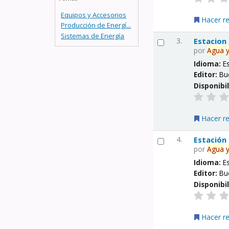
Equipos y Accesorios
Hacer r
Producción de Energí...
Sistemas de Energía
3.
Estacion
por
Agua
Idioma:
E
Editor:
Bu
Disponibi
Hacer r
4.
Estación
por
Agua
Idioma:
E
Editor:
Bu
Disponibi
Hacer r