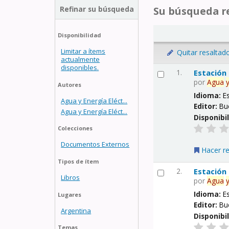
Refinar su búsqueda
Su búsqueda re
Disponibilidad
Limitar a ítems
Quitar resaltad
actualmente
disponibles.
1.
Estación
por
Agua
Autores
Idioma:
E
Agua y Energía Eléct...
Editor:
Bu
Agua y Energía Eléct...
Disponibi
Colecciones
Documentos Externos
Hacer r
Tipos de ítem
2.
Estación
Libros
por
Agua
Idioma:
E
Lugares
Editor:
Bu
Argentina
Disponibi
Temas