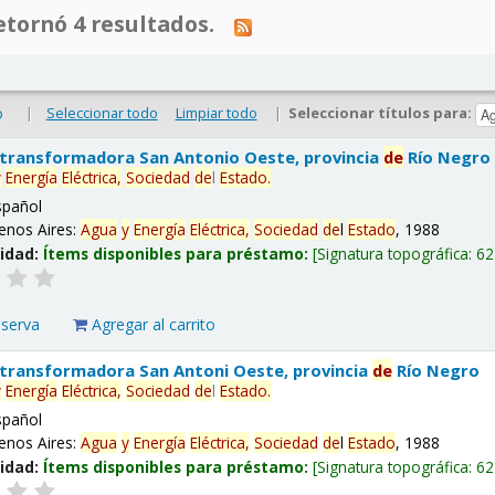
tornó 4 resultados.
|
Seleccionar todo
Limpiar todo
|
Seleccionar títulos para:
o
 transformadora San Antonio Oeste, provincia
de
Río Negro
y
Energía
Eléctrica,
Sociedad
de
l
Estado
.
spañol
enos Aires:
Agua
y
Energía
Eléctrica,
Sociedad
de
l
Estado
, 1988
lidad:
Ítems disponibles para préstamo:
Signatura topográfica:
62
eserva
Agregar al carrito
 transformadora San Antoni Oeste, provincia
de
Río Negro
y
Energía
Eléctrica,
Sociedad
de
l
Estado
.
spañol
enos Aires:
Agua
y
Energía
Eléctrica,
Sociedad
de
l
Estado
, 1988
lidad:
Ítems disponibles para préstamo:
Signatura topográfica:
62