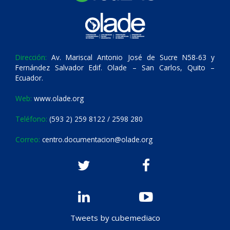
Dirección:
Av. Mariscal Antonio José de Sucre N58-63 y
Fernández Salvador Edif. Olade – San Carlos, Quito –
Ecuador.
Web:
www.olade.org
Teléfono:
(593 2) 259 8122 / 2598 280
Correo:
centro.documentacion@olade.org
Tweets by cubemediaco