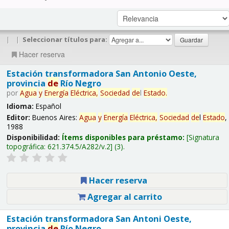
|
|
Seleccionar títulos para:
Hacer reserva
Estación transformadora San Antonio Oeste,
provincia
de
Río Negro
por
Agua
y
Energía
Eléctrica,
Sociedad
de
l
Estado
.
Idioma:
Español
Editor:
Buenos Aires:
Agua
y
Energía
Eléctrica,
Sociedad
de
l
Estado
,
1988
Disponibilidad:
Ítems disponibles para préstamo:
Signatura
topográfica:
621.374.5/A282/v.2
(3).
Hacer reserva
Agregar al carrito
Estación transformadora San Antoni Oeste,
provincia
de
Río Negro