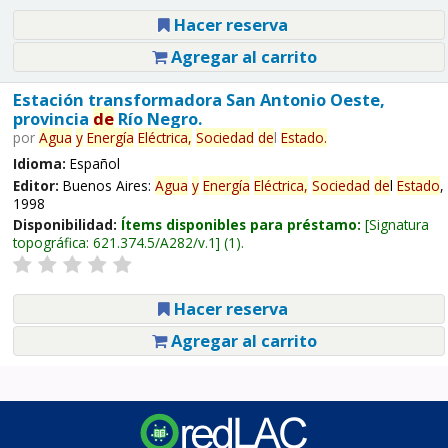
Hacer reserva
Agregar al carrito
Estación transformadora San Antonio Oeste,
provincia
de
Río Negro.
por
Agua
y
Energía
Eléctrica,
Sociedad
de
l
Estado
.
Idioma:
Español
Editor:
Buenos Aires:
Agua
y
Energía
Eléctrica,
Sociedad
de
l
Estado
,
1998
Disponibilidad:
Ítems disponibles para préstamo:
Signatura
topográfica:
621.374.5/A282/v.1
(1).
Hacer reserva
Agregar al carrito