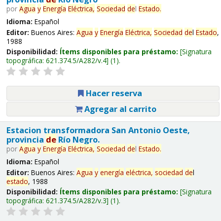
por
Agua
y
Energía
Eléctrica,
Sociedad
de
l
Estado
.
Idioma:
Español
Editor:
Buenos Aires:
Agua
y
Energía
Eléctrica,
Sociedad
de
l
Estado
,
1988
Disponibilidad:
Ítems disponibles para préstamo:
Signatura
topográfica:
621.374.5/A282/v.4
(1).
Hacer reserva
Agregar al carrito
Estacion transformadora San Antonio Oeste,
provincia
de
Río Negro.
por
Agua
y
Energía
Eléctrica,
Sociedad
de
l
Estado
.
Idioma:
Español
Editor:
Buenos Aires:
Agua
y
energía
eléctrica,
sociedad
de
l
estado
, 1988
Disponibilidad:
Ítems disponibles para préstamo:
Signatura
topográfica:
621.374.5/A282/v.3
(1).