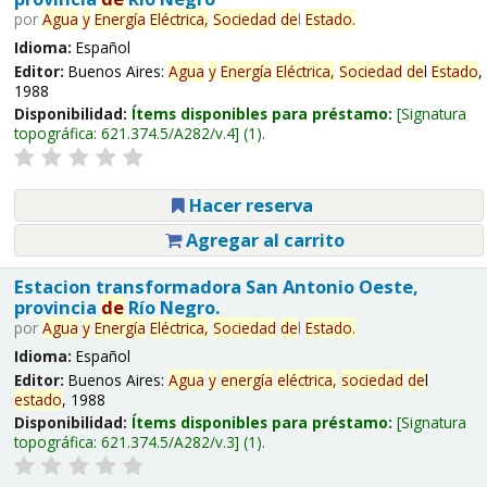
por
Agua
y
Energía
Eléctrica,
Sociedad
de
l
Estado
.
Idioma:
Español
Editor:
Buenos Aires:
Agua
y
Energía
Eléctrica,
Sociedad
de
l
Estado
,
1988
Disponibilidad:
Ítems disponibles para préstamo:
Signatura
topográfica:
621.374.5/A282/v.4
(1).
Hacer reserva
Agregar al carrito
Estacion transformadora San Antonio Oeste,
provincia
de
Río Negro.
por
Agua
y
Energía
Eléctrica,
Sociedad
de
l
Estado
.
Idioma:
Español
Editor:
Buenos Aires:
Agua
y
energía
eléctrica,
sociedad
de
l
estado
, 1988
Disponibilidad:
Ítems disponibles para préstamo:
Signatura
topográfica:
621.374.5/A282/v.3
(1).