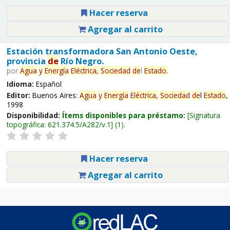
Hacer reserva
Agregar al carrito
Estación transformadora San Antonio Oeste,
provincia
de
Río Negro.
por
Agua
y
Energía
Eléctrica,
Sociedad
de
l
Estado
.
Idioma:
Español
Editor:
Buenos Aires:
Agua
y
Energía
Eléctrica,
Sociedad
de
l
Estado
,
1998
Disponibilidad:
Ítems disponibles para préstamo:
Signatura
topográfica:
621.374.5/A282/v.1
(1).
Hacer reserva
Agregar al carrito