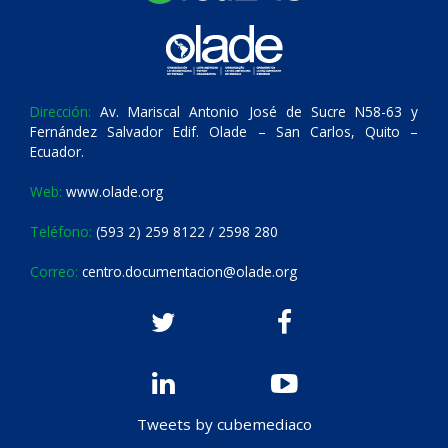
Dirección:
Av. Mariscal Antonio José de Sucre N58-63 y
Fernández Salvador Edif. Olade – San Carlos, Quito –
Ecuador.
Web:
www.olade.org
Teléfono:
(593 2) 259 8122 / 2598 280
Correo:
centro.documentacion@olade.org
Tweets by cubemediaco