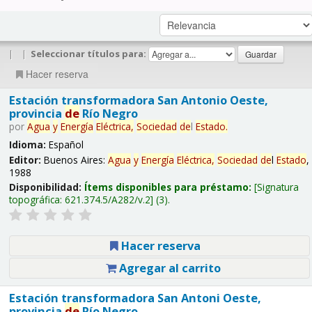
|
|
Seleccionar títulos para:
Hacer reserva
Estación transformadora San Antonio Oeste,
provincia
de
Río Negro
por
Agua
y
Energía
Eléctrica,
Sociedad
de
l
Estado
.
Idioma:
Español
Editor:
Buenos Aires:
Agua
y
Energía
Eléctrica,
Sociedad
de
l
Estado
,
1988
Disponibilidad:
Ítems disponibles para préstamo:
Signatura
topográfica:
621.374.5/A282/v.2
(3).
Hacer reserva
Agregar al carrito
Estación transformadora San Antoni Oeste,
provincia
de
Río Negro