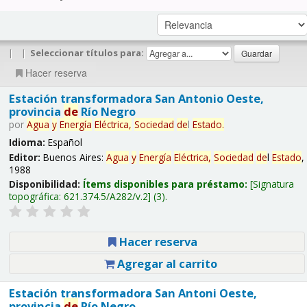
|
|
Seleccionar títulos para:
Hacer reserva
Estación transformadora San Antonio Oeste,
provincia
de
Río Negro
por
Agua
y
Energía
Eléctrica,
Sociedad
de
l
Estado
.
Idioma:
Español
Editor:
Buenos Aires:
Agua
y
Energía
Eléctrica,
Sociedad
de
l
Estado
,
1988
Disponibilidad:
Ítems disponibles para préstamo:
Signatura
topográfica:
621.374.5/A282/v.2
(3).
Hacer reserva
Agregar al carrito
Estación transformadora San Antoni Oeste,
provincia
de
Río Negro