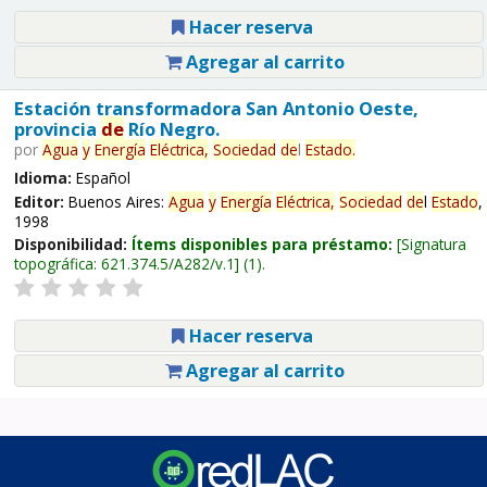
Hacer reserva
Agregar al carrito
Estación transformadora San Antonio Oeste,
provincia
de
Río Negro.
por
Agua
y
Energía
Eléctrica,
Sociedad
de
l
Estado
.
Idioma:
Español
Editor:
Buenos Aires:
Agua
y
Energía
Eléctrica,
Sociedad
de
l
Estado
,
1998
Disponibilidad:
Ítems disponibles para préstamo:
Signatura
topográfica:
621.374.5/A282/v.1
(1).
Hacer reserva
Agregar al carrito