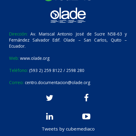
Dirección:
Av. Mariscal Antonio José de Sucre N58-63 y
Fernández Salvador Edif. Olade – San Carlos, Quito –
Ecuador.
Web:
www.olade.org
Teléfono:
(593 2) 259 8122 / 2598 280
Correo:
centro.documentacion@olade.org
Tweets by cubemediaco