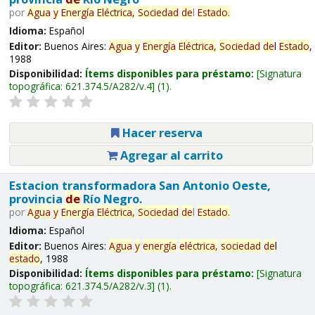
por
Agua
y
Energía
Eléctrica,
Sociedad
de
l
Estado
.
Idioma:
Español
Editor:
Buenos Aires:
Agua
y
Energía
Eléctrica,
Sociedad
de
l
Estado
,
1988
Disponibilidad:
Ítems disponibles para préstamo:
Signatura
topográfica:
621.374.5/A282/v.4
(1).
Hacer reserva
Agregar al carrito
Estacion transformadora San Antonio Oeste,
provincia
de
Río Negro.
por
Agua
y
Energía
Eléctrica,
Sociedad
de
l
Estado
.
Idioma:
Español
Editor:
Buenos Aires:
Agua
y
energía
eléctrica,
sociedad
de
l
estado
, 1988
Disponibilidad:
Ítems disponibles para préstamo:
Signatura
topográfica:
621.374.5/A282/v.3
(1).