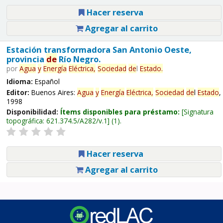
Hacer reserva
Agregar al carrito
Estación transformadora San Antonio Oeste,
provincia
de
Río Negro.
por
Agua
y
Energía
Eléctrica,
Sociedad
de
l
Estado
.
Idioma:
Español
Editor:
Buenos Aires:
Agua
y
Energía
Eléctrica,
Sociedad
de
l
Estado
,
1998
Disponibilidad:
Ítems disponibles para préstamo:
Signatura
topográfica:
621.374.5/A282/v.1
(1).
Hacer reserva
Agregar al carrito