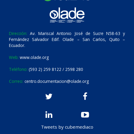
Dirección:
Av. Mariscal Antonio José de Sucre N58-63 y
Fernández Salvador Edif. Olade – San Carlos, Quito –
Ecuador.
Web:
www.olade.org
Teléfono:
(593 2) 259 8122 / 2598 280
Correo:
centro.documentacion@olade.org
Tweets by cubemediaco