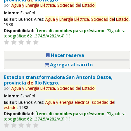
por
Agua
y
Energía
Eléctrica,
Sociedad
de
l
Estado
.
Idioma:
Español
Editor:
Buenos Aires:
Agua
y
Energía
Eléctrica,
Sociedad
de
l
Estado
,
1988
Disponibilidad:
Ítems disponibles para préstamo:
Signatura
topográfica:
621.374.5/A282/v.4
(1).
Hacer reserva
Agregar al carrito
Estacion transformadora San Antonio Oeste,
provincia
de
Río Negro.
por
Agua
y
Energía
Eléctrica,
Sociedad
de
l
Estado
.
Idioma:
Español
Editor:
Buenos Aires:
Agua
y
energía
eléctrica,
sociedad
de
l
estado
, 1988
Disponibilidad:
Ítems disponibles para préstamo:
Signatura
topográfica:
621.374.5/A282/v.3
(1).