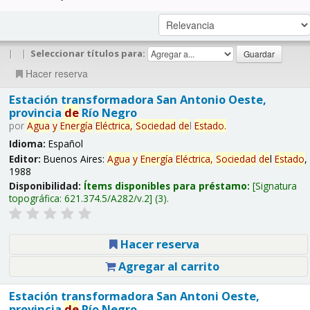
|
|
Seleccionar títulos para:
Hacer reserva
Estación transformadora San Antonio Oeste,
provincia
de
Río Negro
por
Agua
y
Energía
Eléctrica,
Sociedad
de
l
Estado
.
Idioma:
Español
Editor:
Buenos Aires:
Agua
y
Energía
Eléctrica,
Sociedad
de
l
Estado
,
1988
Disponibilidad:
Ítems disponibles para préstamo:
Signatura
topográfica:
621.374.5/A282/v.2
(3).
Hacer reserva
Agregar al carrito
Estación transformadora San Antoni Oeste,
provincia
de
Río Negro