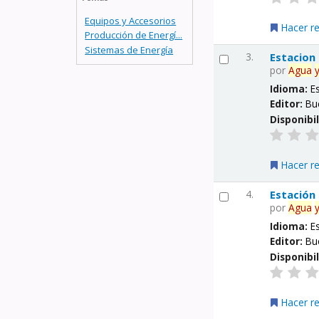
Equipos y Accesorios
Hacer r
Producción de Energí...
Sistemas de Energía
3.
Estacion
por
Agua
Idioma:
E
Editor:
Bu
Disponibi
Hacer r
4.
Estación
por
Agua
Idioma:
E
Editor:
Bu
Disponibi
Hacer r