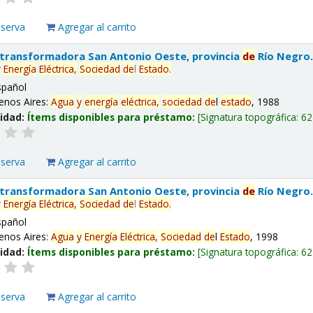
eserva
Agregar al carrito
 transformadora San Antonio Oeste, provincia
de
Río Negro
y
Energía
Eléctrica,
Sociedad
de
l
Estado
.
spañol
enos Aires:
Agua
y
energía
eléctrica,
sociedad
de
l
estado
, 1988
lidad:
Ítems disponibles para préstamo:
Signatura topográfica:
62
eserva
Agregar al carrito
 transformadora San Antonio Oeste, provincia
de
Río Negro
y
Energía
Eléctrica,
Sociedad
de
l
Estado
.
spañol
enos Aires:
Agua
y
Energía
Eléctrica,
Sociedad
de
l
Estado
, 1998
lidad:
Ítems disponibles para préstamo:
Signatura topográfica:
62
eserva
Agregar al carrito