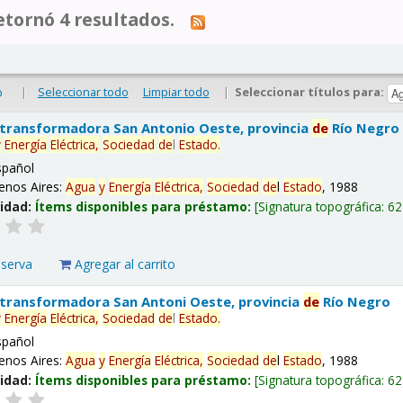
tornó 4 resultados.
|
Seleccionar todo
Limpiar todo
|
Seleccionar títulos para:
o
 transformadora San Antonio Oeste, provincia
de
Río Negro
y
Energía
Eléctrica,
Sociedad
de
l
Estado
.
spañol
enos Aires:
Agua
y
Energía
Eléctrica,
Sociedad
de
l
Estado
, 1988
lidad:
Ítems disponibles para préstamo:
Signatura topográfica:
62
eserva
Agregar al carrito
 transformadora San Antoni Oeste, provincia
de
Río Negro
y
Energía
Eléctrica,
Sociedad
de
l
Estado
.
spañol
enos Aires:
Agua
y
Energía
Eléctrica,
Sociedad
de
l
Estado
, 1988
lidad:
Ítems disponibles para préstamo:
Signatura topográfica:
62