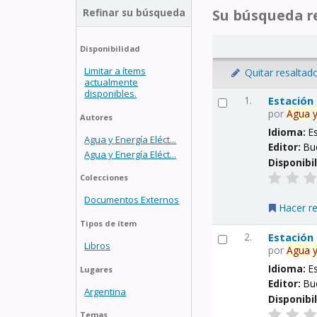
Refinar su búsqueda
Su búsqueda re
Disponibilidad
Limitar a ítems
Quitar resaltad
actualmente
disponibles.
1.
Estación
por
Agua
Autores
Idioma:
E
Agua y Energía Eléct...
Editor:
Bu
Agua y Energía Eléct...
Disponibi
Colecciones
Documentos Externos
Hacer r
Tipos de ítem
2.
Estación
Libros
por
Agua
Idioma:
E
Lugares
Editor:
Bu
Argentina
Disponibi
Temas