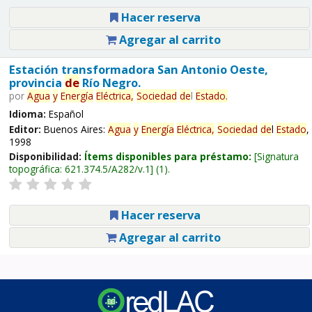
Hacer reserva
Agregar al carrito
Estación transformadora San Antonio Oeste,
provincia
de
Río Negro.
por
Agua
y
Energía
Eléctrica,
Sociedad
de
l
Estado
.
Idioma:
Español
Editor:
Buenos Aires:
Agua
y
Energía
Eléctrica,
Sociedad
de
l
Estado
,
1998
Disponibilidad:
Ítems disponibles para préstamo:
Signatura
topográfica:
621.374.5/A282/v.1
(1).
Hacer reserva
Agregar al carrito