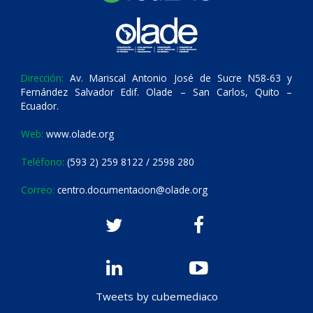
Dirección:
Av. Mariscal Antonio José de Sucre N58-63 y
Fernández Salvador Edif. Olade – San Carlos, Quito –
Ecuador.
Web:
www.olade.org
Teléfono:
(593 2) 259 8122 / 2598 280
Correo:
centro.documentacion@olade.org
Tweets by cubemediaco