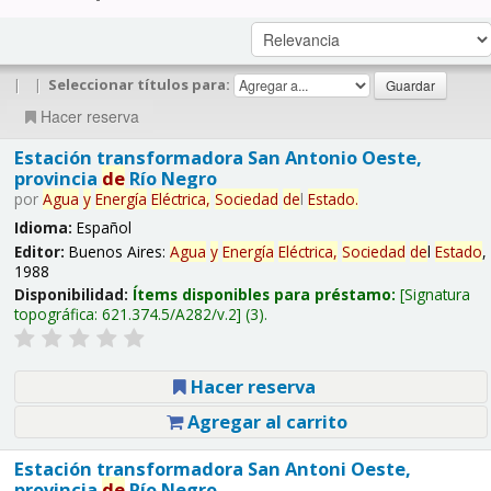
|
|
Seleccionar títulos para:
Hacer reserva
Estación transformadora San Antonio Oeste,
provincia
de
Río Negro
por
Agua
y
Energía
Eléctrica,
Sociedad
de
l
Estado
.
Idioma:
Español
Editor:
Buenos Aires:
Agua
y
Energía
Eléctrica,
Sociedad
de
l
Estado
,
1988
Disponibilidad:
Ítems disponibles para préstamo:
Signatura
topográfica:
621.374.5/A282/v.2
(3).
Hacer reserva
Agregar al carrito
Estación transformadora San Antoni Oeste,
provincia
de
Río Negro