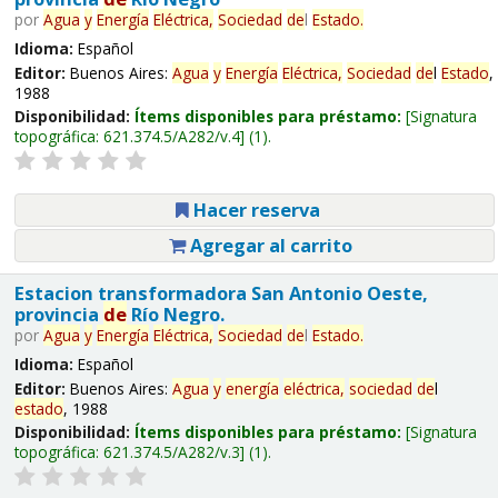
por
Agua
y
Energía
Eléctrica,
Sociedad
de
l
Estado
.
Idioma:
Español
Editor:
Buenos Aires:
Agua
y
Energía
Eléctrica,
Sociedad
de
l
Estado
,
1988
Disponibilidad:
Ítems disponibles para préstamo:
Signatura
topográfica:
621.374.5/A282/v.4
(1).
Hacer reserva
Agregar al carrito
Estacion transformadora San Antonio Oeste,
provincia
de
Río Negro.
por
Agua
y
Energía
Eléctrica,
Sociedad
de
l
Estado
.
Idioma:
Español
Editor:
Buenos Aires:
Agua
y
energía
eléctrica,
sociedad
de
l
estado
, 1988
Disponibilidad:
Ítems disponibles para préstamo:
Signatura
topográfica:
621.374.5/A282/v.3
(1).