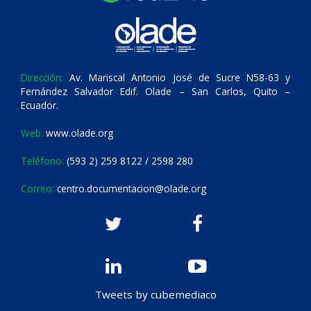
Dirección:
Av. Mariscal Antonio José de Sucre N58-63 y
Fernández Salvador Edif. Olade – San Carlos, Quito –
Ecuador.
Web:
www.olade.org
Teléfono:
(593 2) 259 8122 / 2598 280
Correo:
centro.documentacion@olade.org
Tweets by cubemediaco