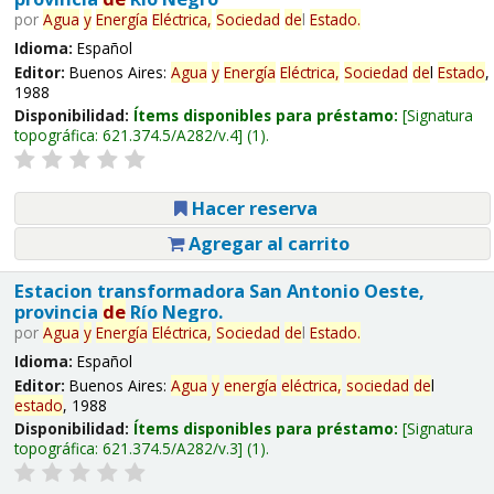
por
Agua
y
Energía
Eléctrica,
Sociedad
de
l
Estado
.
Idioma:
Español
Editor:
Buenos Aires:
Agua
y
Energía
Eléctrica,
Sociedad
de
l
Estado
,
1988
Disponibilidad:
Ítems disponibles para préstamo:
Signatura
topográfica:
621.374.5/A282/v.4
(1).
Hacer reserva
Agregar al carrito
Estacion transformadora San Antonio Oeste,
provincia
de
Río Negro.
por
Agua
y
Energía
Eléctrica,
Sociedad
de
l
Estado
.
Idioma:
Español
Editor:
Buenos Aires:
Agua
y
energía
eléctrica,
sociedad
de
l
estado
, 1988
Disponibilidad:
Ítems disponibles para préstamo:
Signatura
topográfica:
621.374.5/A282/v.3
(1).