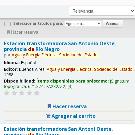
|
|
Seleccionar títulos para:
Hacer reserva
Estación transformadora San Antonio Oeste,
provincia
de
Río Negro
por
Agua
y
Energía
Eléctrica,
Sociedad
de
l
Estado
.
Idioma:
Español
Editor:
Buenos Aires:
Agua
y
Energía
Eléctrica,
Sociedad
de
l
Estado
,
1988
Disponibilidad:
Ítems disponibles para préstamo:
Signatura
topográfica:
621.374.5/A282/v.2
(3).
Hacer reserva
Agregar al carrito
Estación transformadora San Antoni Oeste,
provincia
de
Río Negro