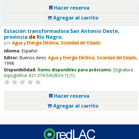
Hacer reserva
Agregar al carrito
Estación transformadora San Antonio Oeste,
provincia
de
Río Negro.
por
Agua
y
Energía
Eléctrica,
Sociedad
de
l
Estado
.
Idioma:
Español
Editor:
Buenos Aires:
Agua
y
Energía
Eléctrica,
Sociedad
de
l
Estado
,
1998
Disponibilidad:
Ítems disponibles para préstamo:
Signatura
topográfica:
621.374.5/A282/v.1
(1).
Hacer reserva
Agregar al carrito