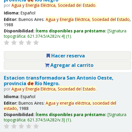
por
Agua
y
Energía
Eléctrica,
Sociedad
de
l
Estado
.
Idioma:
Español
Editor:
Buenos Aires:
Agua
y
Energía
Eléctrica,
Sociedad
de
l
Estado
,
1988
Disponibilidad:
Ítems disponibles para préstamo:
Signatura
topográfica:
621.374.5/A282/v.4
(1).
Hacer reserva
Agregar al carrito
Estacion transformadora San Antonio Oeste,
provincia
de
Río Negro.
por
Agua
y
Energía
Eléctrica,
Sociedad
de
l
Estado
.
Idioma:
Español
Editor:
Buenos Aires:
Agua
y
energía
eléctrica,
sociedad
de
l
estado
, 1988
Disponibilidad:
Ítems disponibles para préstamo:
Signatura
topográfica:
621.374.5/A282/v.3
(1).