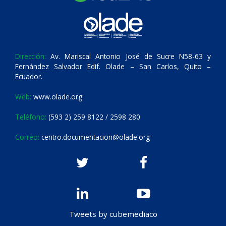
Dirección:
Av. Mariscal Antonio José de Sucre N58-63 y
Fernández Salvador Edif. Olade – San Carlos, Quito –
Ecuador.
Web:
www.olade.org
Teléfono:
(593 2) 259 8122 / 2598 280
Correo:
centro.documentacion@olade.org
Tweets by cubemediaco