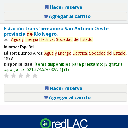
Hacer reserva
Agregar al carrito
Estación transformadora San Antonio Oeste,
provincia
de
Río Negro.
por
Agua
y
Energía
Eléctrica,
Sociedad
de
l
Estado
.
Idioma:
Español
Editor:
Buenos Aires:
Agua
y
Energía
Eléctrica,
Sociedad
de
l
Estado
,
1998
Disponibilidad:
Ítems disponibles para préstamo:
Signatura
topográfica:
621.374.5/A282/v.1
(1).
Hacer reserva
Agregar al carrito