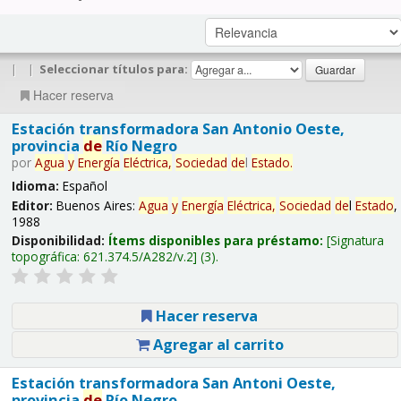
|
|
Seleccionar títulos para:
Hacer reserva
Estación transformadora San Antonio Oeste,
provincia
de
Río Negro
por
Agua
y
Energía
Eléctrica,
Sociedad
de
l
Estado
.
Idioma:
Español
Editor:
Buenos Aires:
Agua
y
Energía
Eléctrica,
Sociedad
de
l
Estado
,
1988
Disponibilidad:
Ítems disponibles para préstamo:
Signatura
topográfica:
621.374.5/A282/v.2
(3).
Hacer reserva
Agregar al carrito
Estación transformadora San Antoni Oeste,
provincia
de
Río Negro