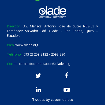
Dirección:
Av. Mariscal Antonio José de Sucre N58-63 y
Fernández Salvador Edif. Olade – San Carlos, Quito –
Ecuador.
Web:
www.olade.org
Teléfono:
(593 2) 259 8122 / 2598 280
Correo:
centro.documentacion@olade.org
Tweets by cubemediaco