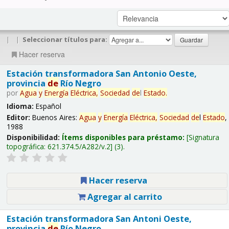
|
|
Seleccionar títulos para:
Hacer reserva
Estación transformadora San Antonio Oeste,
provincia
de
Río Negro
por
Agua
y
Energía
Eléctrica,
Sociedad
de
l
Estado
.
Idioma:
Español
Editor:
Buenos Aires:
Agua
y
Energía
Eléctrica,
Sociedad
de
l
Estado
,
1988
Disponibilidad:
Ítems disponibles para préstamo:
Signatura
topográfica:
621.374.5/A282/v.2
(3).
Hacer reserva
Agregar al carrito
Estación transformadora San Antoni Oeste,
provincia
de
Río Negro