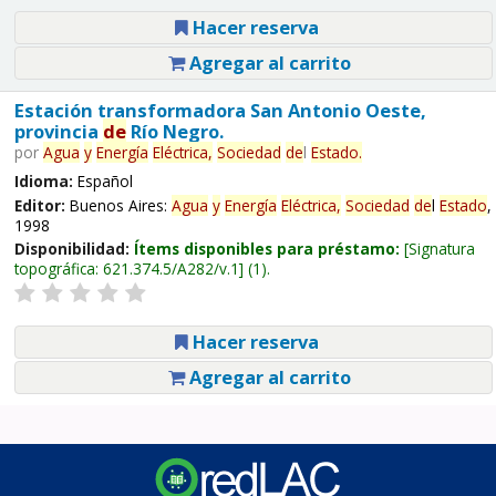
Hacer reserva
Agregar al carrito
Estación transformadora San Antonio Oeste,
provincia
de
Río Negro.
por
Agua
y
Energía
Eléctrica,
Sociedad
de
l
Estado
.
Idioma:
Español
Editor:
Buenos Aires:
Agua
y
Energía
Eléctrica,
Sociedad
de
l
Estado
,
1998
Disponibilidad:
Ítems disponibles para préstamo:
Signatura
topográfica:
621.374.5/A282/v.1
(1).
Hacer reserva
Agregar al carrito