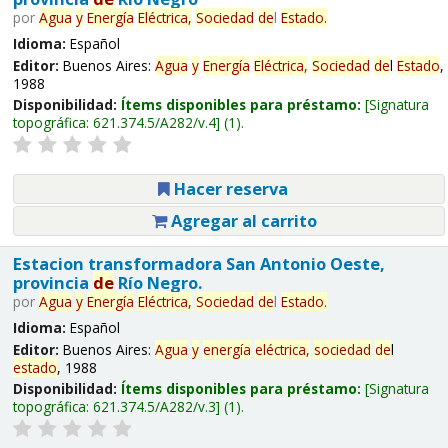
por
Agua
y
Energía
Eléctrica,
Sociedad
de
l
Estado
.
Idioma:
Español
Editor:
Buenos Aires:
Agua
y
Energía
Eléctrica,
Sociedad
de
l
Estado
,
1988
Disponibilidad:
Ítems disponibles para préstamo:
Signatura
topográfica:
621.374.5/A282/v.4
(1).
Hacer reserva
Agregar al carrito
Estacion transformadora San Antonio Oeste,
provincia
de
Río Negro.
por
Agua
y
Energía
Eléctrica,
Sociedad
de
l
Estado
.
Idioma:
Español
Editor:
Buenos Aires:
Agua
y
energía
eléctrica,
sociedad
de
l
estado
, 1988
Disponibilidad:
Ítems disponibles para préstamo:
Signatura
topográfica:
621.374.5/A282/v.3
(1).