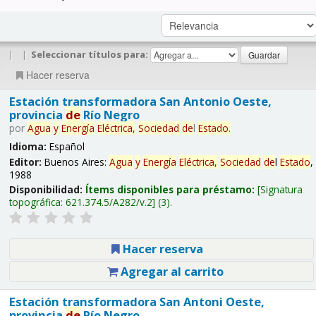
|
|
Seleccionar títulos para:
Hacer reserva
Estación transformadora San Antonio Oeste,
provincia
de
Río Negro
por
Agua
y
Energía
Eléctrica,
Sociedad
de
l
Estado
.
Idioma:
Español
Editor:
Buenos Aires:
Agua
y
Energía
Eléctrica,
Sociedad
de
l
Estado
,
1988
Disponibilidad:
Ítems disponibles para préstamo:
Signatura
topográfica:
621.374.5/A282/v.2
(3).
Hacer reserva
Agregar al carrito
Estación transformadora San Antoni Oeste,
provincia
de
Río Negro