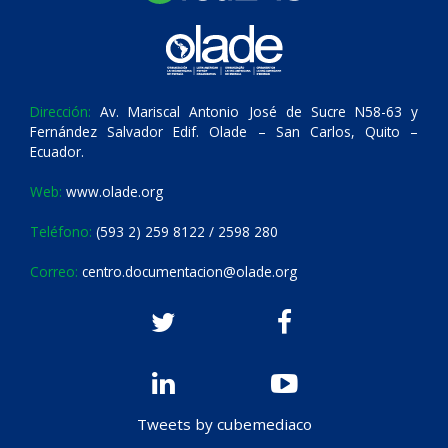
Dirección:
Av. Mariscal Antonio José de Sucre N58-63 y
Fernández Salvador Edif. Olade – San Carlos, Quito –
Ecuador.
Web:
www.olade.org
Teléfono:
(593 2) 259 8122 / 2598 280
Correo:
centro.documentacion@olade.org
Tweets by cubemediaco