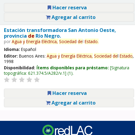
Hacer reserva
Agregar al carrito
Estación transformadora San Antonio Oeste,
provincia
de
Río Negro.
por
Agua
y
Energía
Eléctrica,
Sociedad
de
l
Estado
.
Idioma:
Español
Editor:
Buenos Aires:
Agua
y
Energía
Eléctrica,
Sociedad
de
l
Estado
,
1998
Disponibilidad:
Ítems disponibles para préstamo:
Signatura
topográfica:
621.374.5/A282/v.1
(1).
Hacer reserva
Agregar al carrito