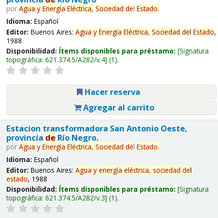
por
Agua
y
Energía
Eléctrica,
Sociedad
de
l
Estado
.
Idioma:
Español
Editor:
Buenos Aires:
Agua
y
Energía
Eléctrica,
Sociedad
de
l
Estado
,
1988
Disponibilidad:
Ítems disponibles para préstamo:
Signatura
topográfica:
621.374.5/A282/v.4
(1).
Hacer reserva
Agregar al carrito
Estacion transformadora San Antonio Oeste,
provincia
de
Río Negro.
por
Agua
y
Energía
Eléctrica,
Sociedad
de
l
Estado
.
Idioma:
Español
Editor:
Buenos Aires:
Agua
y
energía
eléctrica,
sociedad
de
l
estado
, 1988
Disponibilidad:
Ítems disponibles para préstamo:
Signatura
topográfica:
621.374.5/A282/v.3
(1).